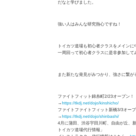
だなと学びました。
強い人はみんな研究熱心ですね！
トイカツ道場も初心者クラスをメインに
一周回って初心者クラスに是非参加して
また新たな発見がみつかり、強さに繋がる
ファイトフィット錦糸町2/23オープン！
→
https://tkdj.net/dojo/kinshicho/
ファイトファイトフィット新橋3/3オー
→
https://tkdj.net/dojo/shinbashi/
4月に蒲田、渋谷宇田川町、自由が丘、
トイカツ道場代行情報」