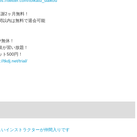
ps://twitter.com/toikatu_daikou
謝2ヶ月無料！
間以内は無料で退会可能
）
中無休！
技が習い放題！
ト500円！
//tkdj.net/trial/
しいインストラクターが仲間入りです