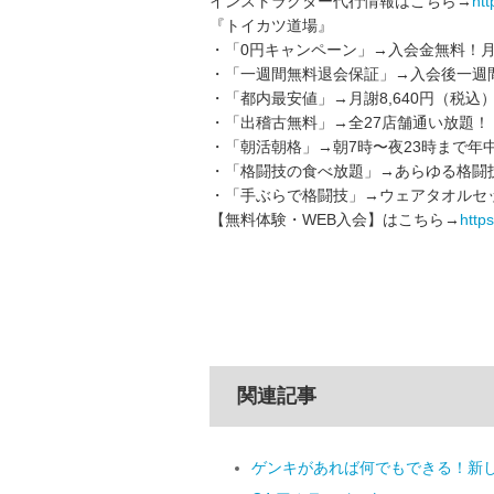
インストラクター代行情報はこちら→
htt
『トイカツ道場』
・「0円キャンペーン」→入会金無料！月
・「一週間無料退会保証」→入会後一週
・「都内最安値」→月謝8,640円（税込
・「出稽古無料」→全27店舗通い放題！
・「朝活朝格」→朝7時〜夜23時まで年
・「格闘技の食べ放題」→あらゆる格闘
・「手ぶらで格闘技」→ウェアタオルセッ
【無料体験・WEB入会】はこちら→
https:
関連記事
ゲンキがあれば何でもできる！新