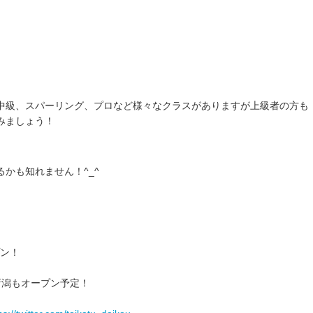
中級、スパーリング、プロなど様々なクラスがありますが上級者の方も
みましょう！
かも知れません！^_^
プン！
新潟もオープン予定！