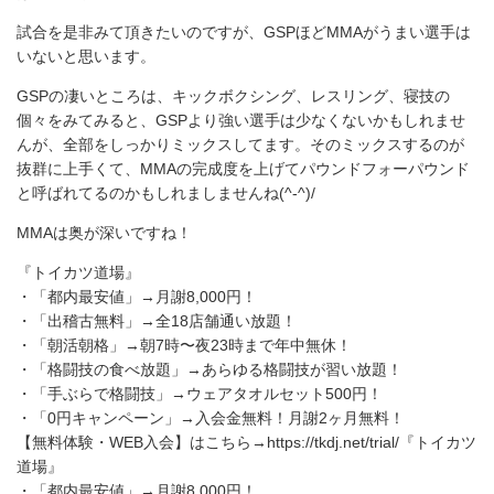
試合を是非みて頂きたいのですが、GSPほどMMAがうまい選手は
いないと思います。
GSPの凄いところは、キックボクシング、レスリング、寝技の
個々をみてみると、GSPより強い選手は少なくないかもしれませ
んが、全部をしっかりミックスしてます。そのミックスするのが
抜群に上手くて、MMAの完成度を上げてパウンドフォーパウンド
と呼ばれてるのかもしれましませんね(^-^)/
MMAは奥が深いですね！
『トイカツ道場』
・「都内最安値」→月謝8,000円！
・「出稽古無料」→全18店舗通い放題！
・「朝活朝格」→朝7時〜夜23時まで年中無休！
・「格闘技の食べ放題」→あらゆる格闘技が習い放題！
・「手ぶらで格闘技」→ウェアタオルセット500円！
・「0円キャンペーン」→入会金無料！月謝2ヶ月無料！
【無料体験・WEB入会】はこちら→https://tkdj.net/trial/『トイカツ
道場』
・「都内最安値」→月謝8,000円！