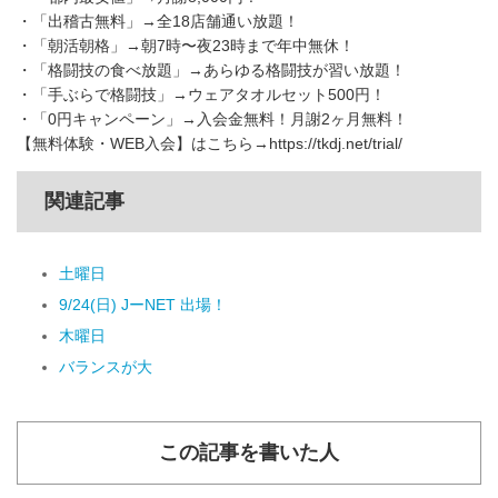
・「出稽古無料」→全18店舗通い放題！
・「朝活朝格」→朝7時〜夜23時まで年中無休！
・「格闘技の食べ放題」→あらゆる格闘技が習い放題！
・「手ぶらで格闘技」→ウェアタオルセット500円！
・「0円キャンペーン」→入会金無料！月謝2ヶ月無料！
【無料体験・WEB入会】はこちら→https://tkdj.net/trial/
関連記事
土曜日
9/24(日) JーNET 出場！
木曜日
バランスが大
この記事を書いた人