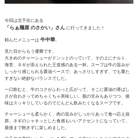
今回は北千住にある
「らぁ麺屋 のさかい」さん
に行ってきました！
牛中華
頼んだメニューは
。
見た目からもう優勝です。
大きめのチャーシューがドンッとのっていて、その上にナルト、
海苔、ネギが添えられた王道感のある一杯。スープは牛の旨みが
しっかり感じられる醤油ベースで、あっさりしすぎず、でも重た
すぎない絶妙なバランスでした。
一口飲むと、牛のコクがふわっと広がって、そこに醤油の香ばし
さが合わさってめちゃくちゃ美味しい。脂の甘みもありつつ、後
味はスッキリしているのでどんどん飲みたくなるスープです。
チャーシューも柔らかく、肉の旨みがしっかりあって食べ応え抜
群。ネギのシャキッとした食感もいいアクセントになっていて、
最後まで飽きずに楽しめました。