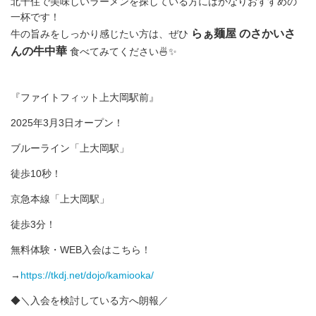
北千住で美味しいラーメンを探している方にはかなりおすすめの
一杯です！
らぁ麺屋 のさかいさ
牛の旨みをしっかり感じたい方は、ぜひ
んの牛中華
食べてみてください🍜✨
『ファイトフィット上大岡駅前』
2025年3月3日オープン！
ブルーライン「上大岡駅」
徒歩10秒！
京急本線「上大岡駅」
徒歩3分！
無料体験・WEB入会はこちら！
→
https://tkdj.net/dojo/kamiooka/
◆＼入会を検討している方へ朗報／