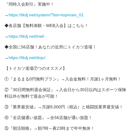
『同時入会割引』実施中！
→
https://tkdj.net/system/?btn=topmain_01
◆各店舗【無料体験・WEB入会】はこちら！
→
https://tkdj.net/trial/
◆全国に56店舗！あなたの近所にトイカツ道場！
→
https://tkdj.net/dojo/
【トイカツ道場⑦つのオススメ】
①『まるまる0円無料プラン』→入会金無料！月謝1ヶ月無料！
②『30日間無料退会保証』→入会日から30日以内はスポーツ保険
料以外が無料で退会が可能！
③『業界最安値』→月謝9,000円（税込）と格闘技業界最安値！
④『全店舗通い放題』→全56店舗が通い放題！
⑤『朝活朝格』→朝7時～夜23時まで年中無休！