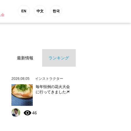
EN
中文
한국
入会
最新情報
ランキング
2026.08.05
インストラクター
毎年恒例の花火大会
に行ってきました🎆
46