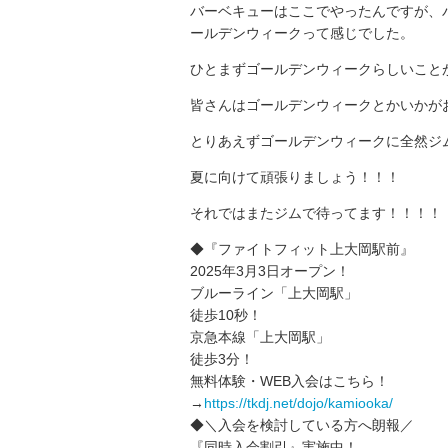
バーベキューはここでやったんですが、
ールデンウィークって感じでした。
ひとまずゴールデンウィークらしいこと
皆さんはゴールデンウィークとかいかが
とりあえずゴールデンウィークに全然ジ
夏に向けて頑張りましょう！！！
それではまたジムで待ってます！！！！
◆『ファイトフィット上大岡駅前』
2025年3月3日オープン！
ブルーライン「上大岡駅」
徒歩10秒！
京急本線「上大岡駅」
徒歩3分！
無料体験・WEB入会はこちら！
→
https://tkdj.net/dojo/kamiooka/
◆＼入会を検討している方へ朗報／
『同時入会割引』実施中！