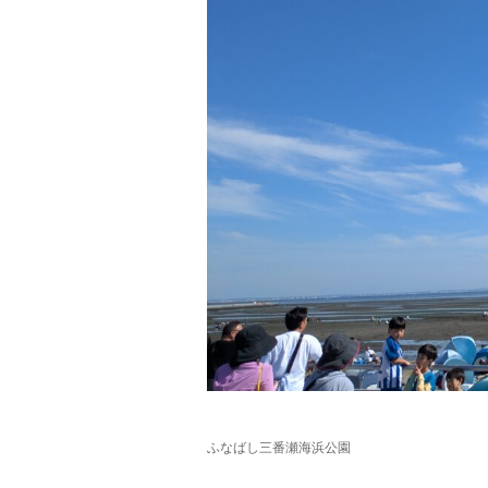
ふなばし三番瀬海浜公園