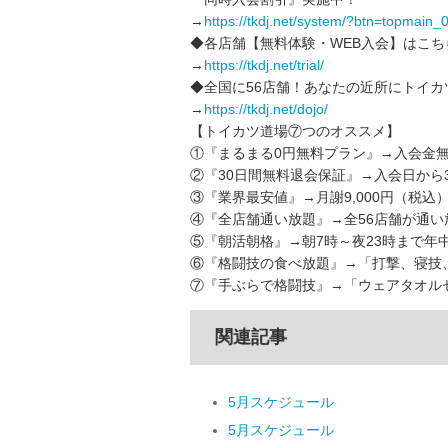
→
https://tkdj.net/system/?btn=topmain_
◆各店舗【無料体験・WEB入会】はこち
→
https://tkdj.net/trial/
◆全国に56店舗！あなたの近所にトイカ
→
https://tkdj.net/dojo/
【トイカツ道場⑦つのオススメ】
①『まるまる0円無料プラン』→入会金無
②『30日間無料退会保証』→入会日から
③『業界最安値』→月謝9,000円（税込
④『全店舗通い放題』→全56店舗が通い
⑤『朝活朝格』→朝7時～夜23時まで年
⑥『格闘技の食べ放題』→「打撃、寝技
⑦『手ぶらで格闘技』→「ウェアタオルセ
関連記事
5月スケジュール
5月スケジュール