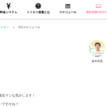
料金システム
トイカツ道場とは
スケジュール
無料体験/WEB
ラクター
5月スケジュール
湯本和真
最近マシな気がします！
いですかね？