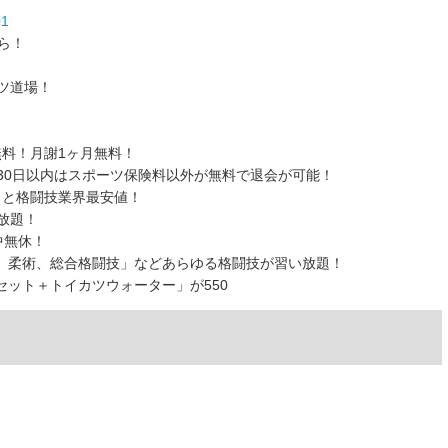
01
ら！
ツ道場！
料！月謝1ヶ月無料！
30日以内はスポーツ保険料以外が無料で退会が可能！
）と格闘技業界最安値！
放題！
中無休！
、柔術、総合格闘技」などあらゆる格闘技が習い放題！
ット＋トイカツウォーター」が550