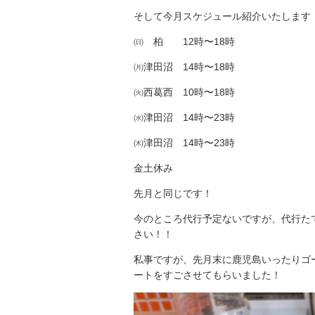
そして今月スケジュール紹介いたします
㈰ 柏 12時〜18時
㈪津田沼 14時〜18時
㈫西葛西 10時〜18時
㈬津田沼 14時〜23時
㈭津田沼 14時〜23時
金土休み
先月と同じです！
今のところ代行予定ないですが、代行た
さい！！
私事ですが、先月末に鹿児島いったりゴ
ートをすごさせてもらいました！