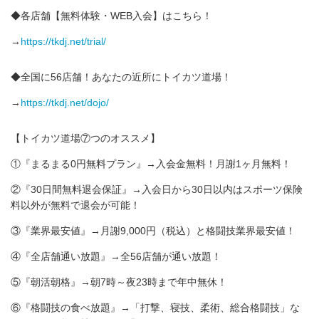
◆各店舗【無料体験・WEB入会】はこちら！
→
https://tkdj.net/trial/
◆全国に56店舗！あなたの近所にトイカツ道場！
→
https://tkdj.net/dojo/
【トイカツ道場⑦つのオススメ】
①『まるまる0円無料プラン』→入会金無料！月謝1ヶ月無料！
②『30日間無料退会保証』→入会日から30日以内はスポーツ保険
料以外が無料で退会が可能！
③『業界最安値』→月謝9,000円（税込）と格闘技業界最安値！
④『全店舗通い放題』→全56店舗が通い放題！
⑤『朝活朝格』→朝7時～夜23時まで年中無休！
⑥『格闘技の食べ放題』→「打撃、寝技、柔術、総合格闘技」な