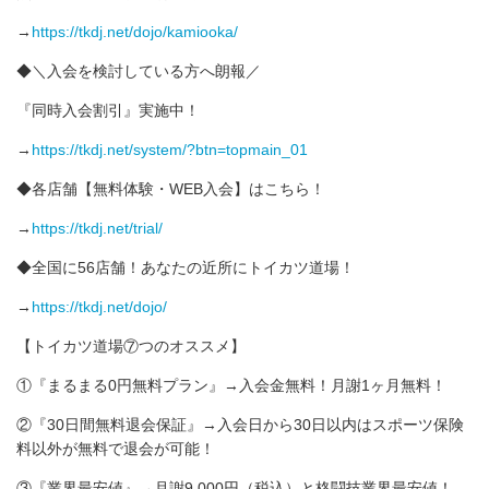
→
https://tkdj.net/dojo/kamiooka/
◆＼入会を検討している方へ朗報／
『同時入会割引』実施中！
→
https://tkdj.net/system/?btn=topmain_01
◆各店舗【無料体験・WEB入会】はこちら！
→
https://tkdj.net/trial/
◆全国に56店舗！あなたの近所にトイカツ道場！
→
https://tkdj.net/dojo/
【トイカツ道場⑦つのオススメ】
①『まるまる0円無料プラン』→入会金無料！月謝1ヶ月無料！
②『30日間無料退会保証』→入会日から30日以内はスポーツ保険
料以外が無料で退会が可能！
③『業界最安値』→月謝9,000円（税込）と格闘技業界最安値！