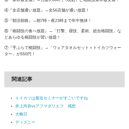
④『全店舗通い放題』→全56店舗が通い放題！
⑤『朝活朝格』→朝7時～夜23時まで年中無休！
⑥『格闘技の食べ放題』→「打撃、寝技、柔術、総合格闘技」な
どあらゆる格闘技が習い放題！
⑦『手ぶらで格闘技』→「ウェアタオルセット＋トイカツウォー
ター」が550円！
関連記事
トイカツは最近セミナーがすごいですね
井上尚弥vsアフマダリエフ 感想
大晦日
ディズニー