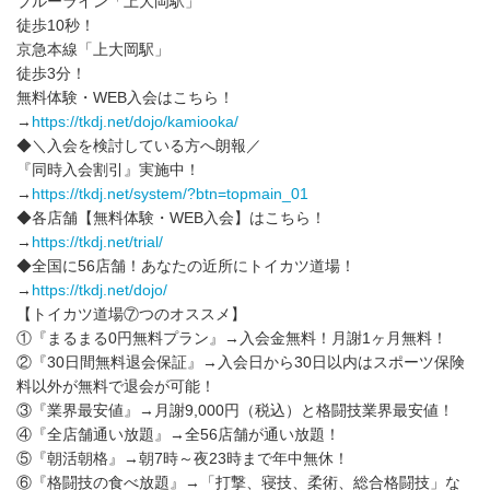
ブルーライン「上大岡駅」
徒歩10秒！
京急本線「上大岡駅」
徒歩3分！
無料体験・WEB入会はこちら！
→
https://tkdj.net/dojo/kamiooka/
◆＼入会を検討している方へ朗報／
『同時入会割引』実施中！
→
https://tkdj.net/system/?btn=topmain_01
◆各店舗【無料体験・WEB入会】はこちら！
→
https://tkdj.net/trial/
◆全国に56店舗！あなたの近所にトイカツ道場！
→
https://tkdj.net/dojo/
【トイカツ道場⑦つのオススメ】
①『まるまる0円無料プラン』→入会金無料！月謝1ヶ月無料！
②『30日間無料退会保証』→入会日から30日以内はスポーツ保険
料以外が無料で退会が可能！
③『業界最安値』→月謝9,000円（税込）と格闘技業界最安値！
④『全店舗通い放題』→全56店舗が通い放題！
⑤『朝活朝格』→朝7時～夜23時まで年中無休！
⑥『格闘技の食べ放題』→「打撃、寝技、柔術、総合格闘技」な