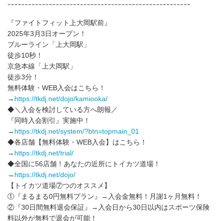
ｰｰｰｰｰｰｰｰｰｰｰｰｰｰｰｰｰｰｰｰｰｰｰｰｰｰｰｰｰｰｰｰｰｰｰｰｰｰｰｰｰｰｰｰｰｰｰｰｰｰｰｰｰ
『ファイトフィット上大岡駅前』
2025年3月3日オープン！
ブルーライン「上大岡駅」
徒歩10秒！
京急本線「上大岡駅」
徒歩3分！
無料体験・WEB入会はこちら！
→
https://tkdj.net/dojo/kamiooka/
◆＼入会を検討している方へ朗報／
『同時入会割引』実施中！
→
https://tkdj.net/system/?btn=topmain_01
◆各店舗【無料体験・WEB入会】はこちら！
→
https://tkdj.net/trial/
◆全国に56店舗！あなたの近所にトイカツ道場！
→
https://tkdj.net/dojo/
【トイカツ道場⑦つのオススメ】
①『まるまる0円無料プラン』→入会金無料！月謝1ヶ月無料！
②『30日間無料退会保証』→入会日から30日以内はスポーツ保険
料以外が無料で退会が可能！