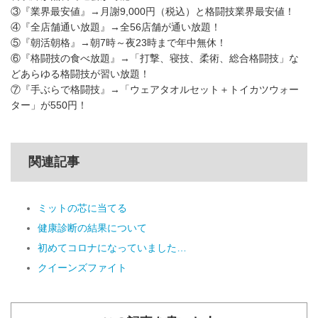
③『業界最安値』→月謝9,000円（税込）と格闘技業界最安値！
④『全店舗通い放題』→全56店舗が通い放題！
⑤『朝活朝格』→朝7時～夜23時まで年中無休！
⑥『格闘技の食べ放題』→「打撃、寝技、柔術、総合格闘技」な
どあらゆる格闘技が習い放題！
⑦『手ぶらで格闘技』→「ウェアタオルセット＋トイカツウォー
ター」が550円！
関連記事
ミットの芯に当てる
健康診断の結果について
初めてコロナになっていました…
クイーンズファイト