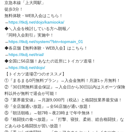
京急本線「上大岡駅」
徒歩3分！
無料体験・WEB入会はこちら！
→
https://tkdj.net/dojo/kamiooka/
◆＼入会を検討している方へ朗報／
『同時入会割引』実施中！
→
https://tkdj.net/system/?btn=topmain_01
◆各店舗【無料体験・WEB入会】はこちら！
→
https://tkdj.net/trial/
◆全国に56店舗！あなたの近所にトイカツ道場！
→
https://tkdj.net/dojo/
【トイカツ道場⑦つのオススメ】
①『まるまる0円無料プラン』→入会金無料！月謝1ヶ月無料！
②『30日間無料退会保証』→入会日から30日以内はスポーツ保険
料以外が無料で退会が可能！
③『業界最安値』→月謝9,000円（税込）と格闘技業界最安値！
④『全店舗通い放題』→全56店舗が通い放題！
⑤『朝活朝格』→朝7時～夜23時まで年中無休！
⑥『格闘技の食べ放題』→「打撃、寝技、柔術、総合格闘技」な
どあらゆる格闘技が習い放題！