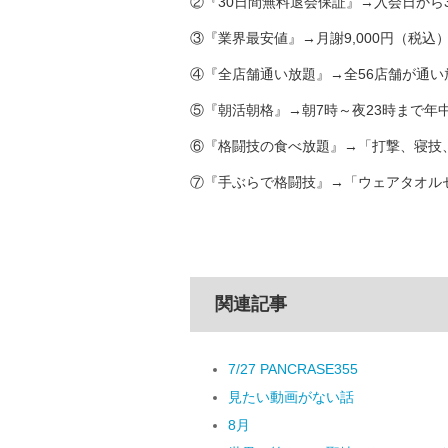
②『30日間無料退会保証』→入会日から
③『業界最安値』→月謝9,000円（税込
④『全店舗通い放題』→全56店舗が通い
⑤『朝活朝格』→朝7時～夜23時まで年
⑥『格闘技の食べ放題』→「打撃、寝技
⑦『手ぶらで格闘技』→「ウェアタオルセ
関連記事
7/27 PANCRASE355
見たい動画がない話
8月