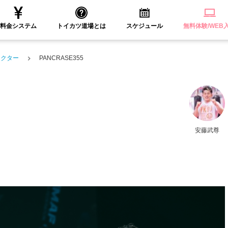
料金システム
トイカツ道場とは
スケジュール
無料体験/WEB
ラクター
PANCRASE355
安藤武尊