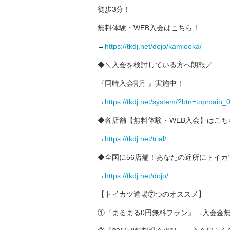
徒歩3分！
無料体験・WEB入会はこちら！
→
https://tkdj.net/dojo/kamiooka/
◆＼入会を検討している方へ朗報／
『同時入会割引』実施中！
→
https://tkdj.net/system/?btn=topmain_
◆各店舗【無料体験・WEB入会】はこち
→
https://tkdj.net/trial/
◆全国に56店舗！あなたの近所にトイカ
→
https://tkdj.net/dojo/
【トイカツ道場⑦つのオススメ】
①『まるまる0円無料プラン』→入会金無