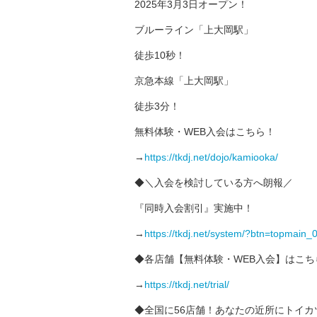
2025年3月3日オープン！
ブルーライン「上大岡駅」
徒歩10秒！
京急本線「上大岡駅」
徒歩3分！
無料体験・WEB入会はこちら！
→
https://tkdj.net/dojo/kamiooka/
◆＼入会を検討している方へ朗報／
『同時入会割引』実施中！
→
https://tkdj.net/system/?btn=topmain_
◆各店舗【無料体験・WEB入会】はこち
→
https://tkdj.net/trial/
◆全国に56店舗！あなたの近所にトイカ