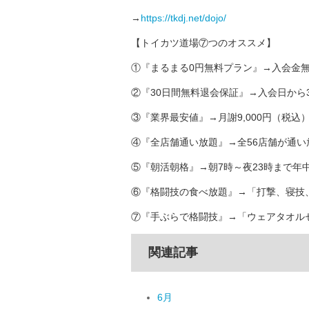
→
https://tkdj.net/dojo/
【トイカツ道場⑦つのオススメ】
①『まるまる0円無料プラン』→入会金無
②『30日間無料退会保証』→入会日から
③『業界最安値』→月謝9,000円（税込
④『全店舗通い放題』→全56店舗が通い
⑤『朝活朝格』→朝7時～夜23時まで年
⑥『格闘技の食べ放題』→「打撃、寝技
⑦『手ぶらで格闘技』→「ウェアタオルセ
関連記事
6月