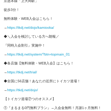
京急本線「上大岡駅」
徒歩3分！
無料体験・WEB入会はこちら！
→
https://tkdj.net/dojo/kamiooka/
◆＼入会を検討している方へ朗報／
『同時入会割引』実施中！
→
https://tkdj.net/system/?btn=topmain_01
◆各店舗【無料体験・WEB入会】はこちら！
→
https://tkdj.net/trial/
◆全国に56店舗！あなたの近所にトイカツ道場！
→
https://tkdj.net/dojo/
【トイカツ道場⑦つのオススメ】
①『まるまる0円無料プラン』→入会金無料！月謝1ヶ月無料！