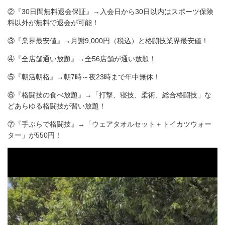
②『30日間無料退会保証』→入会日から30日以内はスポーツ保険
料以外が無料で退会が可能！
③『業界最安値』→月謝9,000円（税込）と格闘技業界最安値！
④『全店舗通い放題』→全56店舗が通い放題！
⑤『朝活朝格』→朝7時～夜23時まで年中無休！
⑥『格闘技の食べ放題』→「打撃、寝技、柔術、総合格闘技」な
どあらゆる格闘技が習い放題！
⑦『手ぶらで格闘技』→「ウェアタオルセット＋トイカツウォー
ター」が550円！