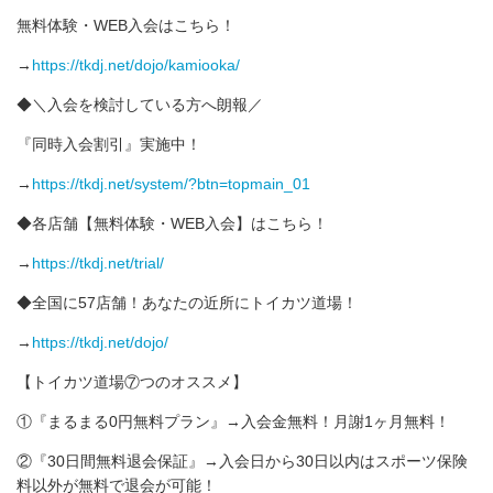
無料体験・WEB入会はこちら！
→
https://tkdj.net/dojo/kamiooka/
◆＼入会を検討している方へ朗報／
『同時入会割引』実施中！
→
https://tkdj.net/system/?btn=topmain_01
◆各店舗【無料体験・WEB入会】はこちら！
→
https://tkdj.net/trial/
◆全国に57店舗！あなたの近所にトイカツ道場！
→
https://tkdj.net/dojo/
【トイカツ道場⑦つのオススメ】
①『まるまる0円無料プラン』→入会金無料！月謝1ヶ月無料！
②『30日間無料退会保証』→入会日から30日以内はスポーツ保険
料以外が無料で退会が可能！