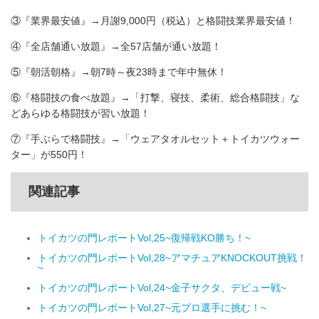
③『業界最安値』→月謝9,000円（税込）と格闘技業界最安値！
④『全店舗通い放題』→全57店舗が通い放題！
⑤『朝活朝格』→朝7時～夜23時まで年中無休！
⑥『格闘技の食べ放題』→「打撃、寝技、柔術、総合格闘技」な
どあらゆる格闘技が習い放題！
⑦『手ぶらで格闘技』→「ウェアタオルセット＋トイカツウォー
ター」が550円！
関連記事
トイカツの門レポートVol,25~復帰戦KO勝ち！~
トイカツの門レポートVol,28~アマチュアKNOCKOUT挑戦！
~
トイカツの門レポートVol,24~金子サクタ、デビュー戦~
トイカツの門レポートVol,27~元プロ選手に挑む！~