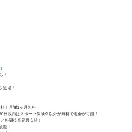
01
ら！
ツ道場！
料！月謝1ヶ月無料！
30日以内はスポーツ保険料以外が無料で退会が可能！
）と格闘技業界最安値！
放題！