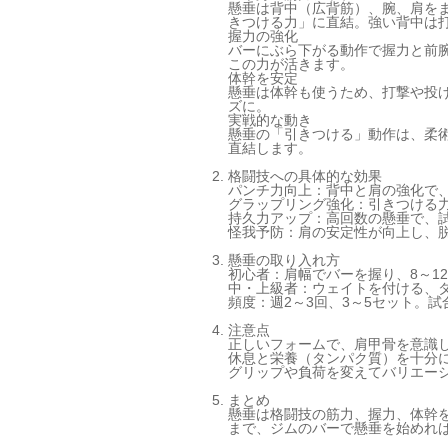
懸垂は背中（広背筋）、腕、肩を
きつける力」に直結。強い背中は
握力の強化
バーにぶら下がる動作で握力と前
この力が活きます。
体幹を安定
懸垂は体幹も使うため、打撃や投
ズに。
実戦的な動き
懸垂の「引きつける」動作は、柔
直結します。
格闘技への具体的な効果
パンチ力向上：背中と肩の強化で
グラップリング強化：引きつける
持久力アップ：高回数の懸垂で、
怪我予防：肩の安定性が向上し、
懸垂の取り入れ方
初心者：肩幅でバーを握り、8～1
中・上級者：ウェイトを付ける、
頻度：週2～3回、3～5セット。
注意点
正しいフォームで、肩甲骨を意識
休息と栄養（タンパク質）を十分
グリップや負荷を変えてバリエー
まとめ
懸垂は格闘技の筋力、握力、体幹
まで、ジムのバーで懸垂を始めれ