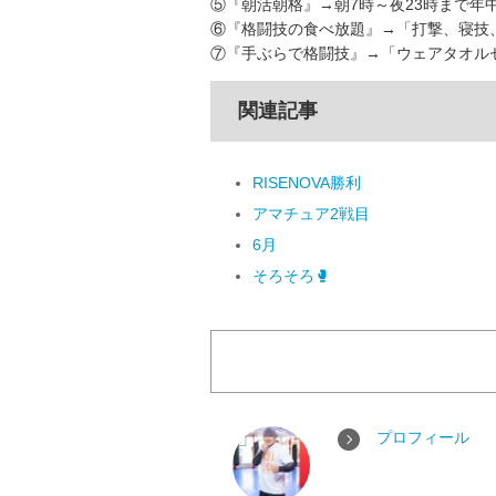
⑤『朝活朝格』→朝7時～夜23時まで年
⑥『格闘技の食べ放題』→「打撃、寝技
⑦『手ぶらで格闘技』→「ウェアタオルセ
関連記事
RISENOVA勝利
アマチュア2戦目
6月
そろそろ🥊
プロフィール