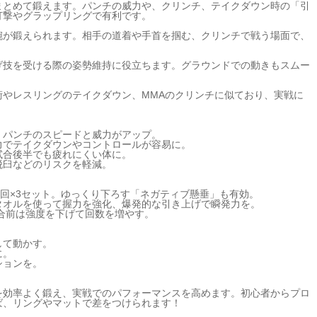
まとめて鍛えます。パンチの威力や、クリンチ、テイクダウン時の「引
打撃やグラップリングで有利です。
腕が鍛えられます。相手の道着や手首を掴む、クリンチで戦う場面で、
げ技を受ける際の姿勢維持に役立ちます。グラウンドでの動きもスムー
術やレスリングのテイクダウン、MMAのクリンチに似ており、実戦に
、パンチのスピードと威力がアップ。
力でテイクダウンやコントロールが容易に。
試合後半でも疲れにくい体に。
脱臼などのリスクを軽減。
2回×3セット。ゆっくり下ろす「ネガティブ懸垂」も有効。
タオルを使って握力を強化、爆発的な引き上げで瞬発力を。
試合前は強度を下げて回数を増やす。
して動かす。
に。
ションを。
を効率よく鍛え、実戦でのパフォーマンスを高めます。初心者からプロ
ば、リングやマットで差をつけられます！