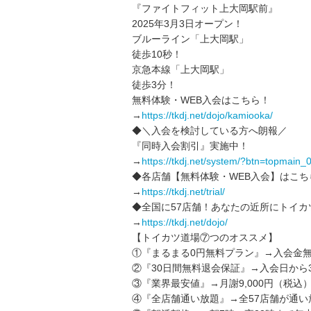
『ファイトフィット上大岡駅前』
2025年3月3日オープン！
ブルーライン「上大岡駅」
徒歩10秒！
京急本線「上大岡駅」
徒歩3分！
無料体験・WEB入会はこちら！
→
https://tkdj.net/dojo/kamiooka/
◆＼入会を検討している方へ朗報／
『同時入会割引』実施中！
→
https://tkdj.net/system/?btn=topmain_
◆各店舗【無料体験・WEB入会】はこち
→
https://tkdj.net/trial/
◆全国に57店舗！あなたの近所にトイカ
→
https://tkdj.net/dojo/
【トイカツ道場⑦つのオススメ】
①『まるまる0円無料プラン』→入会金無
②『30日間無料退会保証』→入会日から
③『業界最安値』→月謝9,000円（税込
④『全店舗通い放題』→全57店舗が通い