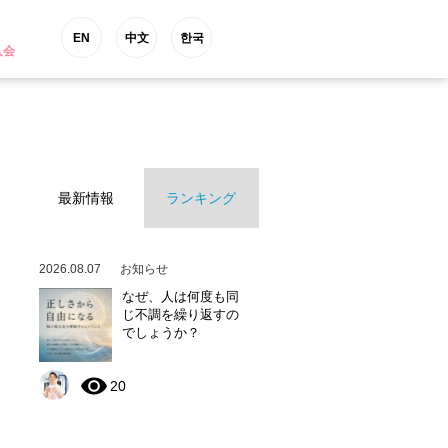
EN
中文
한국
入会
最新情報
ランキング
2026.08.07
お知らせ
なぜ、人は何度も同
じ不調を繰り返すの
でしょうか？
20