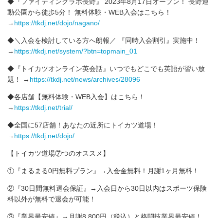
◆『ファイティングラボ長野』 2023年8月17日オープン！ 長野運
動公園から徒歩5分！ 無料体験・WEB入会はこちら！
→
https://tkdj.net/dojo/nagano/
◆＼入会を検討している方へ朗報／ 『同時入会割引』実施中！
→
https://tkdj.net/system/?btn=topmain_01
◆『トイカツオンライン英会話』いつでもどこでも英語が習い放
題！ →
https://tkdj.net/news/archives/28096
◆各店舗【無料体験・WEB入会】はこちら！
→
https://tkdj.net/trial/
◆全国に57店舗！あなたの近所にトイカツ道場！
→
https://tkdj.net/dojo/
【トイカツ道場⑦つのオススメ】
①『まるまる0円無料プラン』→入会金無料！月謝1ヶ月無料！
②『30日間無料退会保証』→入会日から30日以内はスポーツ保険
料以外が無料で退会が可能！
③『業界最安値』→月謝8,800円（税込）と格闘技業界最安値！