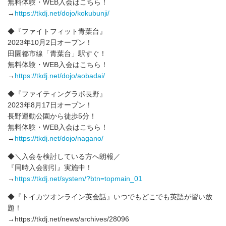
無料体験・WEB入会はこちら！
→
https://tkdj.net/dojo/kokubunji/
◆『ファイトフィット青葉台』
2023年10月2日オープン！
田園都市線「青葉台」駅すぐ！
無料体験・WEB入会はこちら！
→
https://tkdj.net/dojo/aobadai/
◆『ファイティングラボ長野』
2023年8月17日オープン！
長野運動公園から徒歩5分！
無料体験・WEB入会はこちら！
→
https://tkdj.net/dojo/nagano/
◆＼入会を検討している方へ朗報／
『同時入会割引』実施中！
→
https://tkdj.net/system/?btn=topmain_01
◆『トイカツオンライン英会話』いつでもどこでも英語が習い放
題！
→https://tkdj.net/news/archives/28096