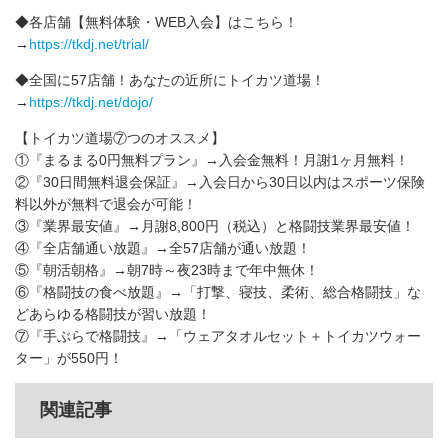
◆各店舗【無料体験・WEB入会】はこちら！
→
https://tkdj.net/trial/
◆全国に57店舗！あなたの近所にトイカツ道場！
→
https://tkdj.net/dojo/
【トイカツ道場⑦つのオススメ】
①『まるまる0円無料プラン』→入会金無料！月謝1ヶ月無料！
②『30日間無料退会保証』→入会日から30日以内はスポーツ保険
料以外が無料で退会が可能！
③『業界最安値』→月謝8,800円（税込）と格闘技業界最安値！
④『全店舗通い放題』→全57店舗が通い放題！
⑤『朝活朝格』→朝7時～夜23時まで年中無休！
⑥『格闘技の食べ放題』→「打撃、寝技、柔術、総合格闘技」な
どあらゆる格闘技が習い放題！
⑦『手ぶらで格闘技』→「ウェアタオルセット＋トイカツウォー
ター」が550円！
関連記事