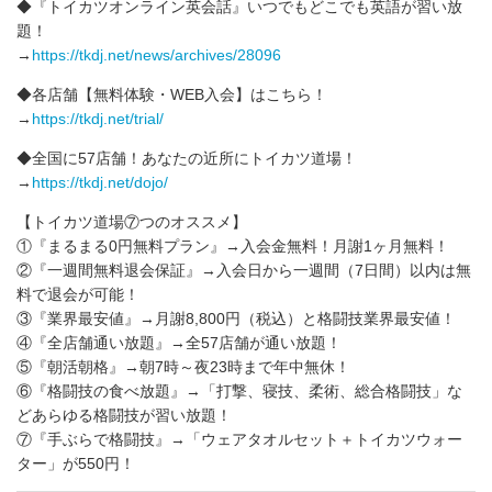
◆『トイカツオンライン英会話』いつでもどこでも英語が習い放
題！
→
https://tkdj.net/news/archives/28096
◆各店舗【無料体験・WEB入会】はこちら！
→
https://tkdj.net/trial/
◆全国に57店舗！あなたの近所にトイカツ道場！
→
https://tkdj.net/dojo/
【トイカツ道場⑦つのオススメ】
①『まるまる0円無料プラン』→入会金無料！月謝1ヶ月無料！
②『一週間無料退会保証』→入会日から一週間（7日間）以内は無
料で退会が可能！
③『業界最安値』→月謝8,800円（税込）と格闘技業界最安値！
④『全店舗通い放題』→全57店舗が通い放題！
⑤『朝活朝格』→朝7時～夜23時まで年中無休！
⑥『格闘技の食べ放題』→「打撃、寝技、柔術、総合格闘技」な
どあらゆる格闘技が習い放題！
⑦『手ぶらで格闘技』→「ウェアタオルセット＋トイカツウォー
ター」が550円！