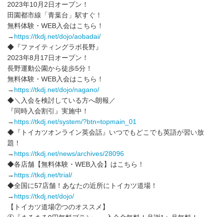
2023年10月2日オープン！
田園都市線「青葉台」駅すぐ！
無料体験・WEB入会はこちら！
→
https://tkdj.net/dojo/aobadai/
◆『ファイティングラボ長野』
2023年8月17日オープン！
長野運動公園から徒歩5分！
無料体験・WEB入会はこちら！
→
https://tkdj.net/dojo/nagano/
◆＼入会を検討している方へ朗報／
『同時入会割引』実施中！
→
https://tkdj.net/system/?btn=topmain_01
◆『トイカツオンライン英会話』いつでもどこでも英語が習い放
題！
→
https://tkdj.net/news/archives/28096
◆各店舗【無料体験・WEB入会】はこちら！
→
https://tkdj.net/trial/
◆全国に57店舗！あなたの近所にトイカツ道場！
→
https://tkdj.net/dojo/
【トイカツ道場⑦つのオススメ】