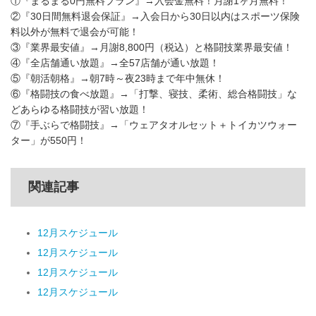
①『まるまる0円無料プラン』→入会金無料！月謝1ヶ月無料！
②『30日間無料退会保証』→入会日から30日以内はスポーツ保険
料以外が無料で退会が可能！
③『業界最安値』→月謝8,800円（税込）と格闘技業界最安値！
④『全店舗通い放題』→全57店舗が通い放題！
⑤『朝活朝格』→朝7時～夜23時まで年中無休！
⑥『格闘技の食べ放題』→「打撃、寝技、柔術、総合格闘技」な
どあらゆる格闘技が習い放題！
⑦『手ぶらで格闘技』→「ウェアタオルセット＋トイカツウォー
ター」が550円！
関連記事
12月スケジュール
12月スケジュール
12月スケジュール
12月スケジュール