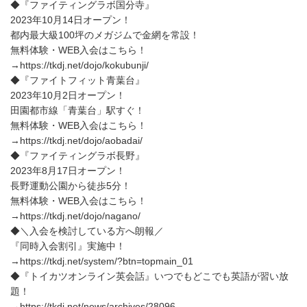
◆『ファイティングラボ国分寺』
2023年10月14日オープン！
都内最大級100坪のメガジムで金網を常設！
無料体験・WEB入会はこちら！
→https://tkdj.net/dojo/kokubunji/
◆『ファイトフィット青葉台』
2023年10月2日オープン！
田園都市線「青葉台」駅すぐ！
無料体験・WEB入会はこちら！
→https://tkdj.net/dojo/aobadai/
◆『ファイティングラボ長野』
2023年8月17日オープン！
長野運動公園から徒歩5分！
無料体験・WEB入会はこちら！
→https://tkdj.net/dojo/nagano/
◆＼入会を検討している方へ朗報／
『同時入会割引』実施中！
→https://tkdj.net/system/?btn=topmain_01
◆『トイカツオンライン英会話』いつでもどこでも英語が習い放
題！
→https://tkdj.net/news/archives/28096