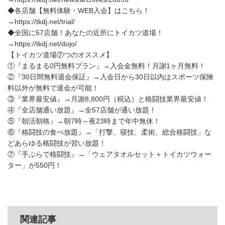
◆各店舗【無料体験・WEB入会】はこちら！
→https://tkdj.net/trial/
◆全国に57店舗！あなたの近所にトイカツ道場！
→https://tkdj.net/dojo/
【トイカツ道場⑦つのオススメ】
①『まるまる0円無料プラン』→入会金無料！月謝1ヶ月無料！
②『30日間無料退会保証』→入会日から30日以内はスポーツ保険
料以外が無料で退会が可能！
③『業界最安値』→月謝8,800円（税込）と格闘技業界最安値！
④『全店舗通い放題』→全57店舗が通い放題！
⑤『朝活朝格』→朝7時～夜23時まで年中無休！
⑥『格闘技の食べ放題』→「打撃、寝技、柔術、総合格闘技」な
どあらゆる格闘技が習い放題！
⑦『手ぶらで格闘技』→「ウェアタオルセット＋トイカツウォー
ター」が550円！
関連記事