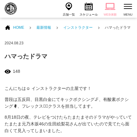
店舗一覧
スケジュール
WEB体験
MENU
HOME
最新情報
インストラクター
ハマったドラマ
2024.08.23
ハマったドラマ
148
こんにちは☺️ インストラクターの土屋です！
普段は五反田、目黒白金にてキックボクシング🦵、有酸素ボクシ
ング🥊、フレックス🧘‍♀️クラスを担当してます。
8月18日の夜、テレビをつけたらたまたまそのドラマがやっていて
たまたま元乃木坂46の生田絵梨花さんが出ていたので見てたら面
白くて見入ってしまいました。