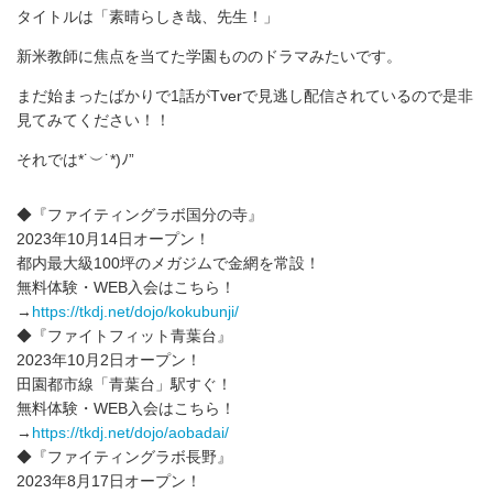
タイトルは「素晴らしき哉、先生！」
新米教師に焦点を当てた学園もののドラマみたいです。
まだ始まったばかりで1話がTverで見逃し配信されているので是非
見てみてください！！
それでは*˙︶˙*)ﾉ”
◆『ファイティングラボ国分の寺』
2023年10月14日オープン！
都内最大級100坪のメガジムで金網を常設！
無料体験・WEB入会はこちら！
→
https://tkdj.net/dojo/kokubunji/
◆『ファイトフィット青葉台』
2023年10月2日オープン！
田園都市線「青葉台」駅すぐ！
無料体験・WEB入会はこちら！
→
https://tkdj.net/dojo/aobadai/
◆『ファイティングラボ長野』
2023年8月17日オープン！