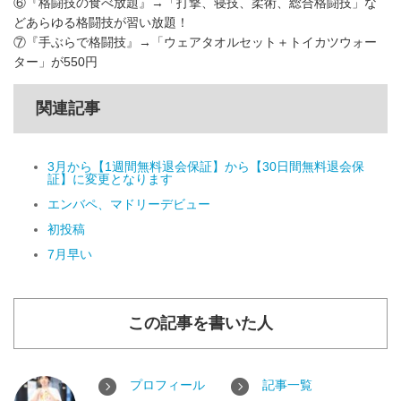
⑥『格闘技の食べ放題』→「打撃、寝技、柔術、総合格闘技」な
どあらゆる格闘技が習い放題！
⑦『手ぶらで格闘技』→「ウェアタオルセット＋トイカツウォー
ター」が550円
関連記事
3月から【1週間無料退会保証】から【30日間無料退会保
証】に変更となります
エンバペ、マドリーデビュー
初投稿
7月早い
この記事を書いた人
プロフィール
記事一覧