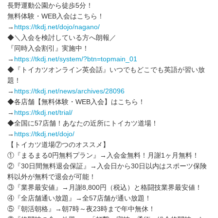
長野運動公園から徒歩5分！
無料体験・WEB入会はこちら！
→
https://tkdj.net/dojo/nagano/
◆＼入会を検討している方へ朗報／
『同時入会割引』実施中！
→
https://tkdj.net/system/?btn=topmain_01
◆『トイカツオンライン英会話』いつでもどこでも英語が習い放
題！
→
https://tkdj.net/news/archives/28096
◆各店舗【無料体験・WEB入会】はこちら！
→
https://tkdj.net/trial/
◆全国に57店舗！あなたの近所にトイカツ道場！
→
https://tkdj.net/dojo/
【トイカツ道場⑦つのオススメ】
①『まるまる0円無料プラン』→入会金無料！月謝1ヶ月無料！
②『30日間無料退会保証』→入会日から30日以内はスポーツ保険
料以外が無料で退会が可能！
③『業界最安値』→月謝8,800円（税込）と格闘技業界最安値！
④『全店舗通い放題』→全57店舗が通い放題！
⑤『朝活朝格』→朝7時～夜23時まで年中無休！