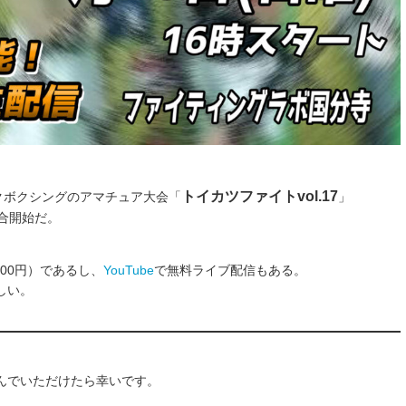
トイカツファイトvol.17
クボクシングのアマチュア大会「
」
試合開始だ。
00円）であるし、
YouTube
で無料ライブ配信もある。
しい。
んでいただけたら幸いです。