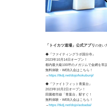
「トイカツ道場」公式アプリ
の使い
◆『ファイティングラボ国分寺』
2023年10月14日オープン！
都内最大級100坪のメガジムで金網を常
無料体験・WEB入会はこちら！
→
https://tkdj.net/dojo/kokubunji/
◆『ファイトフィット青葉台』
2023年10月2日オープン！
田園都市線「青葉台」駅すぐ！
無料体験・WEB入会はこちら！
→
https://tkdj.net/dojo/aobadai/