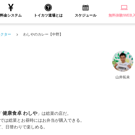
料金システム
トイカツ道場とは
スケジュール
無料体験/WEB
ラクター
わしやのカレー【中野】
山井拓未
健康食卓 わしや
「
」は総菜の店だ。
店内では総菜とお昼時にはお弁当が購入できる。
ど、日替わりで楽しめる。