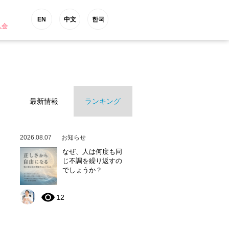
EN
中文
한국
入会
最新情報
ランキング
2026.08.07
お知らせ
なぜ、人は何度も同
じ不調を繰り返すの
でしょうか？
12