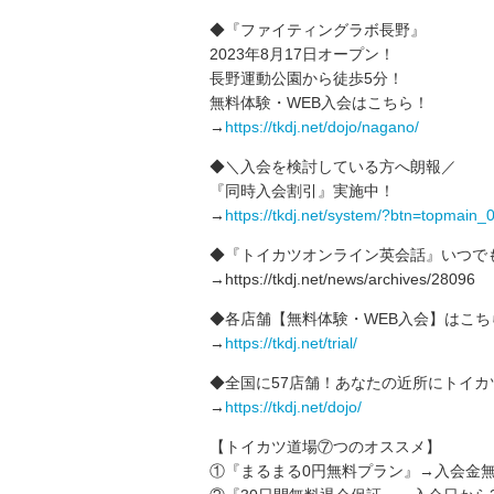
◆『ファイティングラボ長野』
2023年8月17日オープン！
長野運動公園から徒歩5分！
無料体験・WEB入会はこちら！
→
https://tkdj.net/dojo/nagano/
◆＼入会を検討している方へ朗報／
『同時入会割引』実施中！
→
https://tkdj.net/system/?btn=topmain_
◆『トイカツオンライン英会話』いつで
→https://tkdj.net/news/archives/28096
◆各店舗【無料体験・WEB入会】はこち
→
https://tkdj.net/trial/
◆全国に57店舗！あなたの近所にトイカ
→
https://tkdj.net/dojo/
【トイカツ道場⑦つのオススメ】
①『まるまる0円無料プラン』→入会金無