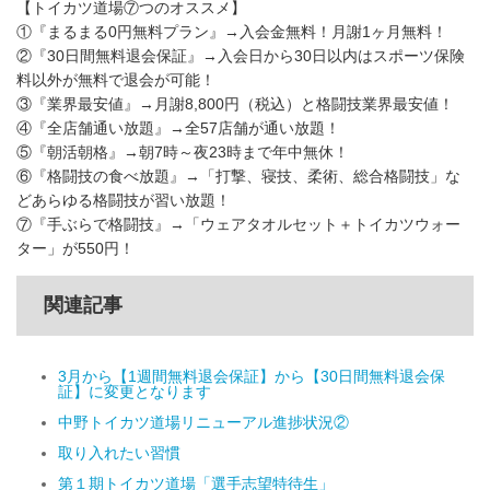
【トイカツ道場⑦つのオススメ】
①『まるまる0円無料プラン』→入会金無料！月謝1ヶ月無料！
②『30日間無料退会保証』→入会日から30日以内はスポーツ保険
料以外が無料で退会が可能！
③『業界最安値』→月謝8,800円（税込）と格闘技業界最安値！
④『全店舗通い放題』→全57店舗が通い放題！
⑤『朝活朝格』→朝7時～夜23時まで年中無休！
⑥『格闘技の食べ放題』→「打撃、寝技、柔術、総合格闘技」な
どあらゆる格闘技が習い放題！
⑦『手ぶらで格闘技』→「ウェアタオルセット＋トイカツウォー
ター」が550円！
関連記事
3月から【1週間無料退会保証】から【30日間無料退会保
証】に変更となります
中野トイカツ道場リニューアル進捗状況②
取り入れたい習慣
第１期トイカツ道場「選手志望特待生」