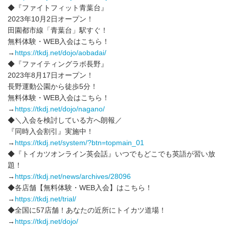
◆『ファイトフィット青葉台』
2023年10月2日オープン！
田園都市線「青葉台」駅すぐ！
無料体験・WEB入会はこちら！
→
https://tkdj.net/dojo/aobadai/
◆『ファイティングラボ長野』
2023年8月17日オープン！
長野運動公園から徒歩5分！
無料体験・WEB入会はこちら！
→
https://tkdj.net/dojo/nagano/
◆＼入会を検討している方へ朗報／
『同時入会割引』実施中！
→
https://tkdj.net/system/?btn=topmain_01
◆『トイカツオンライン英会話』いつでもどこでも英語が習い放
題！
→
https://tkdj.net/news/archives/28096
◆各店舗【無料体験・WEB入会】はこちら！
→
https://tkdj.net/trial/
◆全国に57店舗！あなたの近所にトイカツ道場！
→
https://tkdj.net/dojo/