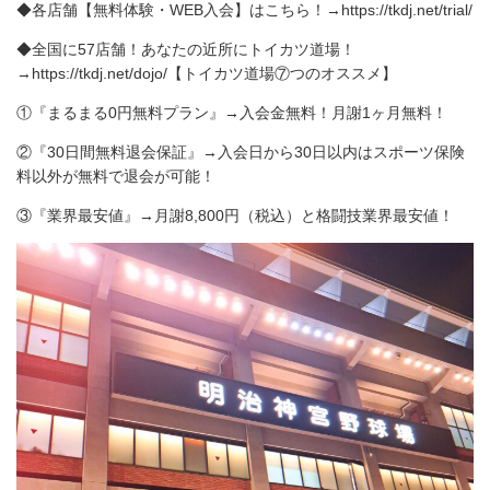
◆各店舗【無料体験・WEB入会】はこちら！→https://tkdj.net/trial/
◆全国に57店舗！あなたの近所にトイカツ道場！
→https://tkdj.net/dojo/【トイカツ道場⑦つのオススメ】
①『まるまる0円無料プラン』→入会金無料！月謝1ヶ月無料！
②『30日間無料退会保証』→入会日から30日以内はスポーツ保険
料以外が無料で退会が可能！
③『業界最安値』→月謝8,800円（税込）と格闘技業界最安値！