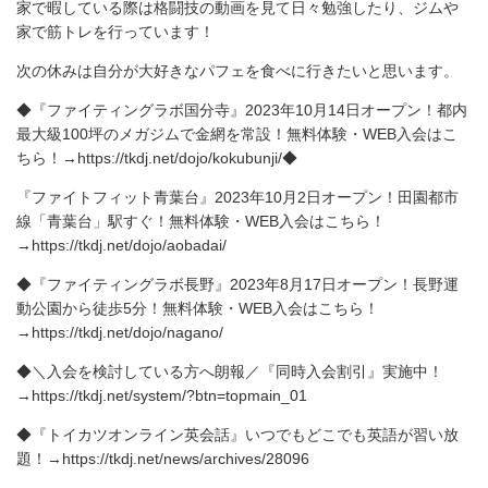
家で暇している際は格闘技の動画を見て日々勉強したり、ジムや
家で筋トレを行っています！
次の休みは自分が大好きなパフェを食べに行きたいと思います。
◆『ファイティングラボ国分寺』2023年10月14日オープン！都内
最大級100坪のメガジムで金網を常設！無料体験・WEB入会はこ
ちら！→https://tkdj.net/dojo/kokubunji/◆
『ファイトフィット青葉台』2023年10月2日オープン！田園都市
線「青葉台」駅すぐ！無料体験・WEB入会はこちら！
→https://tkdj.net/dojo/aobadai/
◆『ファイティングラボ長野』2023年8月17日オープン！長野運
動公園から徒歩5分！無料体験・WEB入会はこちら！
→https://tkdj.net/dojo/nagano/
◆＼入会を検討している方へ朗報／『同時入会割引』実施中！
→https://tkdj.net/system/?btn=topmain_01
◆『トイカツオンライン英会話』いつでもどこでも英語が習い放
題！→https://tkdj.net/news/archives/28096