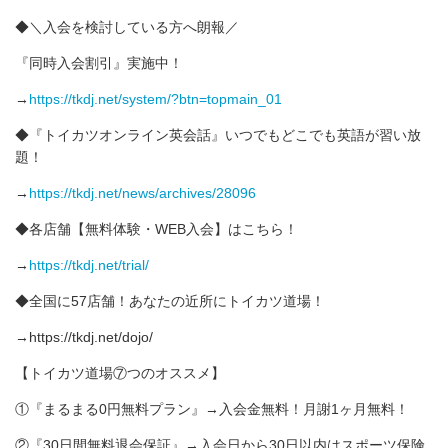
◆＼入会を検討している方へ朗報／
『同時入会割引』実施中！
→
https://tkdj.net/system/?btn=topmain_01
◆『トイカツオンライン英会話』いつでもどこでも英語が習い放
題！
→
https://tkdj.net/news/archives/28096
◆各店舗【無料体験・WEB入会】はこちら！
→
https://tkdj.net/trial/
◆全国に57店舗！あなたの近所にトイカツ道場！
→https://tkdj.net/dojo/
【トイカツ道場⑦つのオススメ】
①『まるまる0円無料プラン』→入会金無料！月謝1ヶ月無料！
②『30日間無料退会保証』→入会日から30日以内はスポーツ保険