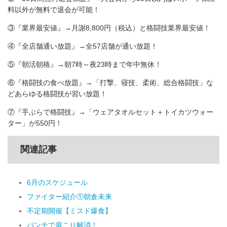
料以外が無料で退会が可能！
③『業界最安値』→月謝8,800円（税込）と格闘技業界最安値！
④『全店舗通い放題』→全57店舗が通い放題！
⑤『朝活朝格』→朝7時～夜23時まで年中無休！
⑥『格闘技の食べ放題』→「打撃、寝技、柔術、総合格闘技」な
どあらゆる格闘技が習い放題！
⑦『手ぶらで格闘技』→「ウェアタオルセット＋トイカツウォー
ター」が550円！
関連記事
6月のスケジュール
ファイター紹介①朝倉未来
不定期開催【ミスド爆食】
パンチで肩こり解消！