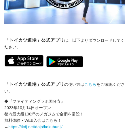
「トイカツ道場」公式アプリ
は、以下よりダウンロードしてく
ださい。
「トイカツ道場」公式アプリ
の使い方は
こちら
をご確認くださ
い。
◆『ファイティングラボ国分寺』
2023年10月14日オープン！
都内最大級100坪のメガジムで金網を常設！
無料体験・WEB入会はこちら！
→
https://tkdj.net/dojo/kokubunji/