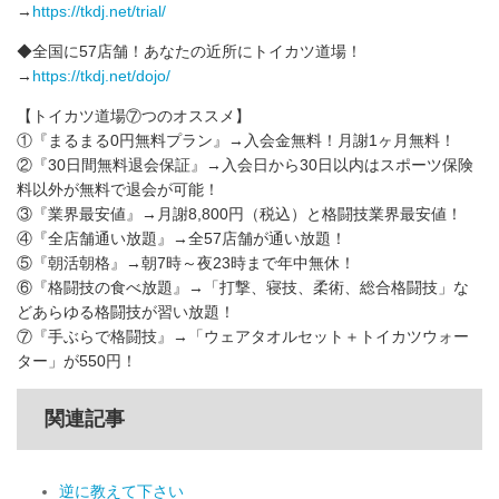
→
https://tkdj.net/trial/
◆全国に57店舗！あなたの近所にトイカツ道場！
→
https://tkdj.net/dojo/
【トイカツ道場⑦つのオススメ】
①『まるまる0円無料プラン』→入会金無料！月謝1ヶ月無料！
②『30日間無料退会保証』→入会日から30日以内はスポーツ保険
料以外が無料で退会が可能！
③『業界最安値』→月謝8,800円（税込）と格闘技業界最安値！
④『全店舗通い放題』→全57店舗が通い放題！
⑤『朝活朝格』→朝7時～夜23時まで年中無休！
⑥『格闘技の食べ放題』→「打撃、寝技、柔術、総合格闘技」な
どあらゆる格闘技が習い放題！
⑦『手ぶらで格闘技』→「ウェアタオルセット＋トイカツウォー
ター」が550円！
関連記事
逆に教えて下さい