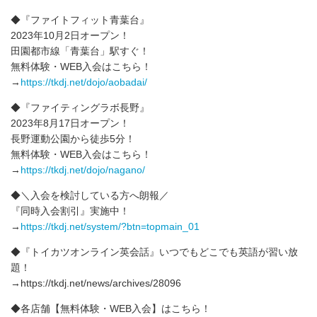
◆『ファイトフィット青葉台』
2023年10月2日オープン！
田園都市線「青葉台」駅すぐ！
無料体験・WEB入会はこちら！
→
https://tkdj.net/dojo/aobadai/
◆『ファイティングラボ長野』
2023年8月17日オープン！
長野運動公園から徒歩5分！
無料体験・WEB入会はこちら！
→
https://tkdj.net/dojo/nagano/
◆＼入会を検討している方へ朗報／
『同時入会割引』実施中！
→
https://tkdj.net/system/?btn=topmain_01
◆『トイカツオンライン英会話』いつでもどこでも英語が習い放
題！
→https://tkdj.net/news/archives/28096
◆各店舗【無料体験・WEB入会】はこちら！