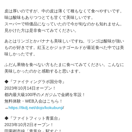
皮は厚いのですが、中の皮は薄くて種もなくて食べやすいです。
味は酸味もありつつとても甘くて美味しいです。
スーパーで特価品になっていたので今が旬なのかも知れません。
見かけた方は是非食べてみてください。
あとはリンゴとかバナナも美味しいですね。リンゴは酸味が強い
ものが好きです。紅玉とかジョナゴールドが最近食べた中では美
味しかったです。
ふだん果物を食べない方もたまに食べてみてください。こんなに
美味しかったのかと感動すると思います。
◆『ファイティングラボ国分寺』
2023年10月14日オープン！
都内最大級100坪のメガジムで金網を常設！
無料体験・WEB入会はこちら！
→
https://tkdj.net/dojo/kokubunji
/
◆『ファイトフィット青葉台』
2023年10月2日オープン！
田園都市線「青葉台」駅すぐ！