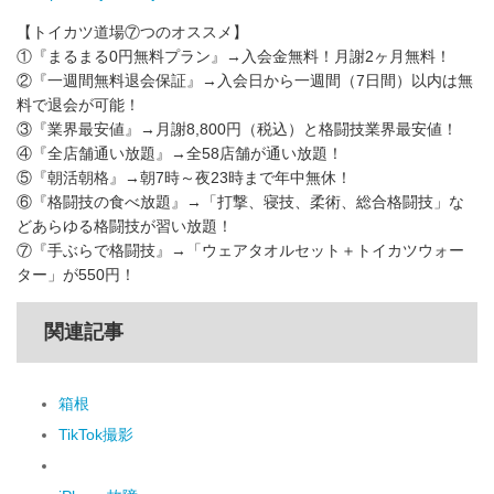
【トイカツ道場⑦つのオススメ】
①『まるまる0円無料プラン』→入会金無料！月謝2ヶ月無料！
②『一週間無料退会保証』→入会日から一週間（7日間）以内は無
料で退会が可能！
③『業界最安値』→月謝8,800円（税込）と格闘技業界最安値！
④『全店舗通い放題』→全58店舗が通い放題！
⑤『朝活朝格』→朝7時～夜23時まで年中無休！
⑥『格闘技の食べ放題』→「打撃、寝技、柔術、総合格闘技」な
どあらゆる格闘技が習い放題！
⑦『手ぶらで格闘技』→「ウェアタオルセット＋トイカツウォー
ター」が550円！
関連記事
箱根
TikTok撮影