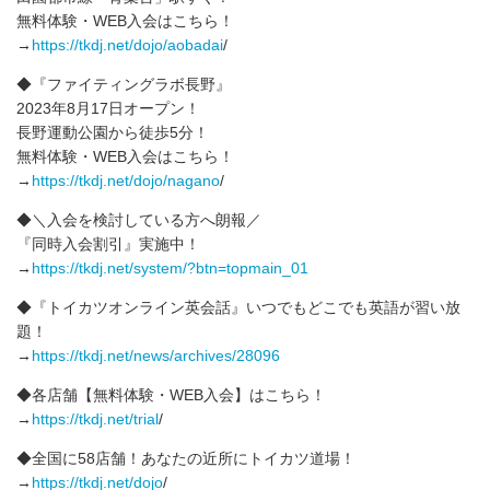
無料体験・WEB入会はこちら！
→
https://tkdj.net/dojo/aobadai
/
◆『ファイティングラボ長野』
2023年8月17日オープン！
長野運動公園から徒歩5分！
無料体験・WEB入会はこちら！
→
https://tkdj.net/dojo/nagano
/
◆＼入会を検討している方へ朗報／
『同時入会割引』実施中！
→
https://tkdj.net/system/?btn=topmain_01
◆『トイカツオンライン英会話』いつでもどこでも英語が習い放
題！
→
https://tkdj.net/news/archives/28096
◆各店舗【無料体験・WEB入会】はこちら！
→
https://tkdj.net/trial
/
◆全国に58店舗！あなたの近所にトイカツ道場！
→
https://tkdj.net/dojo
/