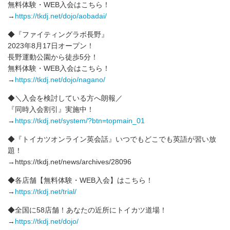
無料体験・WEB入会はこちら！
→
https://tkdj.net/dojo/aobadai/
◆『ファイティングラボ長野』
2023年8月17日オープン！
長野運動公園から徒歩5分！
無料体験・WEB入会はこちら！
→
https://tkdj.net/dojo/nagano/
◆＼入会を検討している方へ朗報／
『同時入会割引』実施中！
→
https://tkdj.net/system/?btn=topmain_01
◆『トイカツオンライン英会話』いつでもどこでも英語が習い放
題！
→https://tkdj.net/news/archives/28096
◆各店舗【無料体験・WEB入会】はこちら！
→
https://tkdj.net/trial/
◆全国に58店舗！あなたの近所にトイカツ道場！
→
https://tkdj.net/dojo/