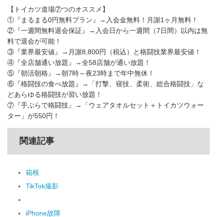
【トイカツ道場⑦つのオススメ】
①『まるまる0円無料プラン』→入会金無料！月謝1ヶ月無料！
②『一週間無料退会保証』→入会日から一週間（7日間）以内は無
料で退会が可能！
③『業界最安値』→月謝8,800円（税込）と格闘技業界最安値！
④『全店舗通い放題』→全58店舗が通い放題！
⑤『朝活朝格』→朝7時～夜23時まで年中無休！
⑥『格闘技の食べ放題』→「打撃、寝技、柔術、総合格闘技」な
どあらゆる格闘技が習い放題！
⑦『手ぶらで格闘技』→「ウェアタオルセット＋トイカツウォー
ター」が550円！
関連記事
箱根
TikTok撮影
iPhone故障