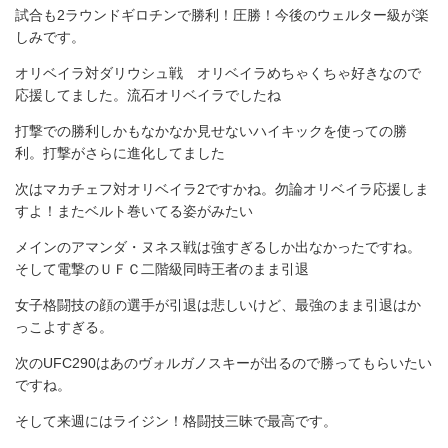
試合も2ラウンドギロチンで勝利！圧勝！今後のウェルター級が楽
しみです。
オリベイラ対ダリウシュ戦 オリベイラめちゃくちゃ好きなので
応援してました。流石オリベイラでしたね
打撃での勝利しかもなかなか見せないハイキックを使っての勝
利。打撃がさらに進化してました
次はマカチェフ対オリベイラ2ですかね。勿論オリベイラ応援しま
すよ！またベルト巻いてる姿がみたい
メインのアマンダ・ヌネス戦は強すぎるしか出なかったですね。
そして電撃のＵＦＣ二階級同時王者のまま引退
女子格闘技の顔の選手が引退は悲しいけど、最強のまま引退はか
っこよすぎる。
次のUFC290はあのヴォルガノスキーが出るので勝ってもらいたい
ですね。
そして来週にはライジン！格闘技三昧で最高です。