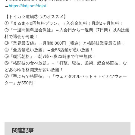
→
https://tkdj.net/dojo/
【トイカツ道場⑦つのオススメ】
①『まるまる0円無料プラン』→入会金無料！月謝2ヶ月無料！
②『一週間無料退会保証』→入会日から一週間（7日間）以内は無
料で退会が可能！
③『業界最安値』→月謝8,800円（税込）と格闘技業界最安値！
④『全店舗通い放題』→全53店舗が通い放題！
⑤『朝活朝格』→朝7時～夜23時まで年中無休！
⑥『格闘技の食べ放題』→「打撃、寝技、柔術、総合格闘技」な
どあらゆる格闘技が習い放題！
⑦『手ぶらで格闘技』→「ウェアタオルセット＋トイカツウォー
ター」が550円！
関連記事