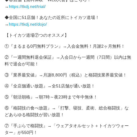
→
https://tkdj.net/trial/
◆全国に51店舗！あなたの近所にトイカツ道場！
→
https://tkdj.net/dojo/
【トイカツ道場⑦つのオススメ】
①『まるまる0円無料プラン』→入会金無料！月謝2ヶ月無料！
②『一週間無料退会保証』→入会日から一週間（7日間）以内は無
料で退会が可能！
③『業界最安値』→月謝8,800円（税込）と格闘技業界最安値！
④『全店舗通い放題』→全51店舗が通い放題！
⑤『朝活朝格』→朝7時～夜23時まで年中無休！
⑥『格闘技の食べ放題』→「打撃、寝技、柔術、総合格闘技」な
どあらゆる格闘技が習い放題！
⑦『手ぶらで格闘技』→「ウェアタオルセット＋トイカツウォー
ター」が550円！