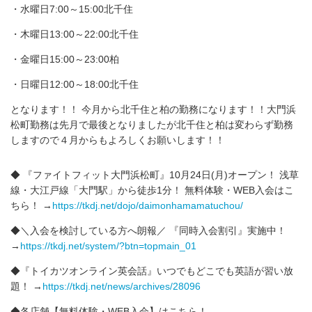
・水曜日7:00～15:00北千住
・木曜日13:00～22:00北千住
・金曜日15:00～23:00柏
・日曜日12:00～18:00北千住
となります！！ 今月から北千住と柏の勤務になります！！大門浜
松町勤務は先月で最後となりましたが北千住と柏は変わらず勤務
しますので４月からもよろしくお願いします！！
◆ 『ファイトフィット大門浜松町』10月24日(月)オープン！ 浅草
線・大江戸線「大門駅」から徒歩1分！ 無料体験・WEB入会はこ
ちら！ →
https://tkdj.net/dojo/daimonhamamatuchou/
◆＼入会を検討している方へ朗報／ 『同時入会割引』実施中！
→
https://tkdj.net/system/?btn=topmain_01
◆『トイカツオンライン英会話』いつでもどこでも英語が習い放
題！ →
https://tkdj.net/news/archives/28096
◆各店舗【無料体験・WEB入会】はこちら！