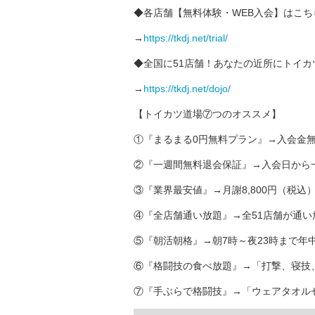
◆各店舗【無料体験・WEB入会】はこち
→
https://tkdj.net/trial/
◆全国に51店舗！あなたの近所にトイカ
→
https://tkdj.net/dojo/
【トイカツ道場⑦つのオススメ】
①『まるまる0円無料プラン』→入会金無
②『一週間無料退会保証』→入会日から
③『業界最安値』→月謝8,800円（税込
④『全店舗通い放題』→全51店舗が通い
⑤『朝活朝格』→朝7時～夜23時まで年
⑥『格闘技の食べ放題』→「打撃、寝技
⑦『手ぶらで格闘技』→「ウェアタオルセ