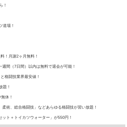
ら！
ツ道場！
料！月謝2ヶ月無料！
一週間（7日間）以内は無料で退会が可能！
）と格闘技業界最安値！
放題！
中無休！
、柔術、総合格闘技」などあらゆる格闘技が習い放題！
ット＋トイカツウォーター」が550円！