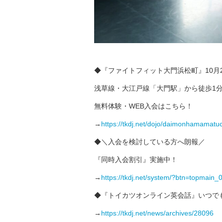
◆『ファイトフィット大門浜松町』10月2
浅草線・大江戸線「大門駅」から徒歩1
無料体験・WEB入会はこちら！
→
https://tkdj.net/dojo/daimonhamamatu
◆＼入会を検討している方へ朗報／
『同時入会割引』実施中！
→
https://tkdj.net/system/?btn=topmain_
◆『トイカツオンライン英会話』いつで
→
https://tkdj.net/news/archives/28096