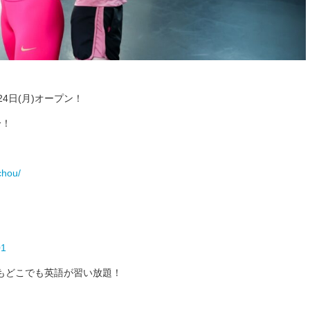
4日(月)オープン！
分！
chou/
01
もどこでも英語が習い放題！