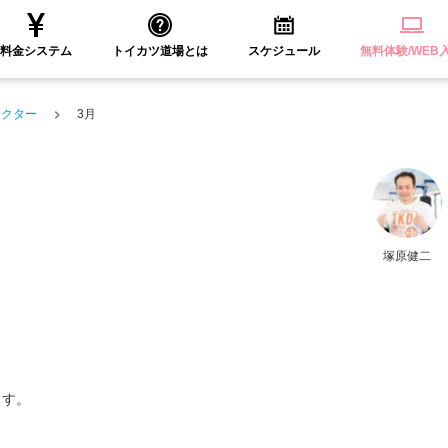
料金システム
トイカツ道場とは
スケジュール
無料体験/WEB
ラクター
3月
塚原健二
ます。