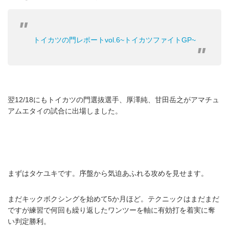
トイカツの門レポートvol.6~トイカツファイトGP~
翌12/18にもトイカツの門選抜選手、厚澤純、甘田岳之がアマチュ
アムエタイの試合に出場しました。
まずはタケユキです。序盤から気迫あふれる攻めを見せます。
まだキックボクシングを始めて5か月ほど。テクニックはまだまだ
ですが練習で何回も繰り返したワンツーを軸に有効打を着実に奪
い判定勝利。