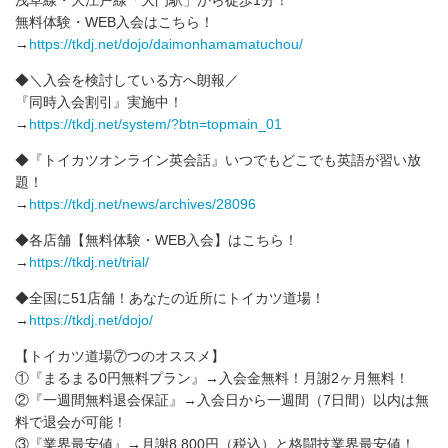
無料体験・WEB入会はこちら！
→
https://tkdj.net/dojo/daimonhamamatuchou/
◆＼入会を検討している方へ朗報／
『同時入会割引』実施中！
→
https://tkdj.net/system/?btn=topmain_01
◆『トイカツオンライン英会話』いつでもどこでも英語が習い放
題！
→
https://tkdj.net/news/archives/28096
◆各店舗【無料体験・WEB入会】はこちら！
→
https://tkdj.net/trial/
◆全国に51店舗！あなたの近所にトイカツ道場！
→
https://tkdj.net/dojo/
【トイカツ道場⑦つのオススメ】
①『まるまる0円無料プラン』→入会金無料！月謝2ヶ月無料！
②『一週間無料退会保証』→入会日から一週間（7日間）以内は無
料で退会が可能！
③『業界最安値』→月謝8,800円（税込）と格闘技業界最安値！