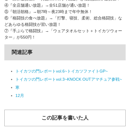
④『全店舗通い放題』→全51店舗が通い放題！
⑤『朝活朝格』→朝7時～夜23時まで年中無休！
⑥『格闘技の食べ放題』→「打撃、寝技、柔術、総合格闘技」な
どあらゆる格闘技が習い放題！
⑦『手ぶらで格闘技』→「ウェアタオルセット＋トイカツウォー
ター」が550円！
関連記事
トイカツの門レポートvol.6~トイカツファイトGP~
トイカツの門レポートvol.3~KNOCK OUTアマチュア参戦~
寒
12月
この記事を書いた人