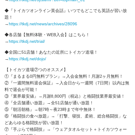
◆『トイカツオンライン英会話』いつでもどこでも英語が習い放
題！
→
https://tkdj.net/news/archives/28096
◆各店舗【無料体験・WEB入会】はこちら！
→
https://tkdj.net/trial/
◆全国に51店舗！あなたの近所にトイカツ道場！
→
https://tkdj.net/dojo/
【トイカツ道場⑦つのオススメ】
①『まるまる0円無料プラン』→入会金無料！月謝2ヶ月無料！
②『一週間無料退会保証』→入会日から一週間（7日間）以内は無
料で退会が可能！
③『業界最安値』→月謝8,800円（税込）と格闘技業界最安値！
④『全店舗通い放題』→全51店舗が通い放題！
⑤『朝活朝格』→朝7時～夜23時まで年中無休！
⑥『格闘技の食べ放題』→「打撃、寝技、柔術、総合格闘技」な
どあらゆる格闘技が習い放題！
⑦『手ぶらで格闘技』→「ウェアタオルセット＋トイカツウォー