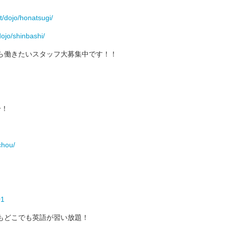
t/dojo/honatsugi/
/dojo/shinbashi/
ら働きたいスタッフ大募集中です！！
分！
chou/
01
もどこでも英語が習い放題！