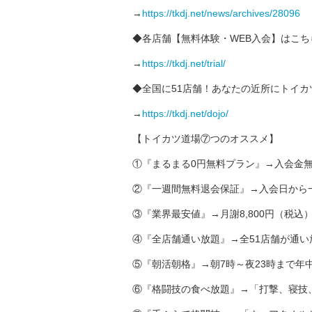
→
https://tkdj.net/news/archives/28096
◆各店舗【無料体験・WEB入会】はこち
→
https://tkdj.net/trial/
◆全国に51店舗！あなたの近所にトイカ
→
https://tkdj.net/dojo/
【トイカツ道場⑦つのオススメ】
①『まるまる0円無料プラン』→入会金無
②『一週間無料退会保証』→入会日から
③『業界最安値』→月謝8,800円（税込
④『全店舗通い放題』→全51店舗が通い
⑤『朝活朝格』→朝7時～夜23時まで年
⑥『格闘技の食べ放題』→「打撃、寝技