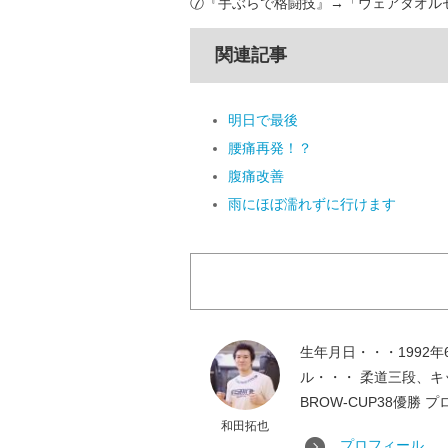
⑦『手ぶらで格闘技』→「ウェアタオルセ
関連記事
明日で最後
腰痛再発！？
腹痛改善
雨にほぼ濡れずに行けます
生年月日・・・1992
ル・・・ 柔道三段、キック
BROW-CUP38優勝 
和田拓也
プロフィール