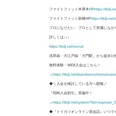
ファイトフィット本厚木
HPhttps://tkdj.ne
ファイトフィット新橋HP
https://tkdj.net
プロになりたい、プロとして所属しなが
詳しくは↓↓↓
https://tkdj.net/recruit
浅草線・大江戸線「大門駅」から徒歩1
無料体験・WEB入会はこちら！
→
https://tkdj.net/dojo/daimonhamamatu
◆＼入会を検討している方へ朗報／
『同時入会割引』実施中！
→
https://tkdj.net/system/?btn=topmain_
◆『トイカツオンライン英会話』いつで