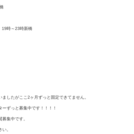
橋
 19時～23時新橋
。
いましたがここ2ヶ月ずっと固定できてません。
ターずっと募集中です！！！！
賛募集中です。
さい。