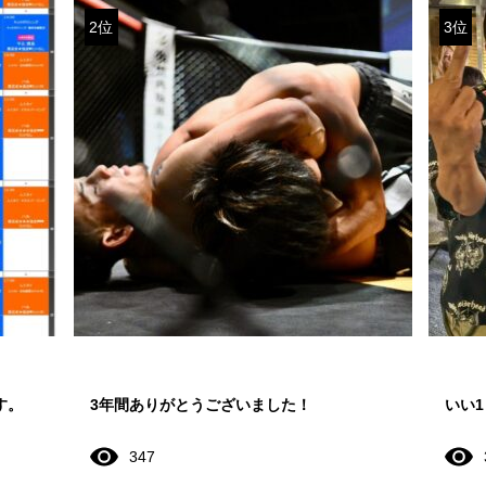
2位
3位
す。
3年間ありがとうございました！
いい
347