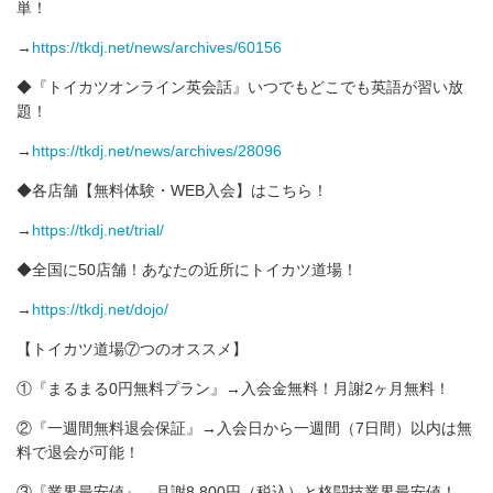
単！
→
https://tkdj.net/news/archives/60156
◆『トイカツオンライン英会話』いつでもどこでも英語が習い放
題！
→
https://tkdj.net/news/archives/28096
◆各店舗【無料体験・WEB入会】はこちら！
→
https://tkdj.net/trial/
◆全国に50店舗！あなたの近所にトイカツ道場！
→
https://tkdj.net/dojo/
【トイカツ道場⑦つのオススメ】
①『まるまる0円無料プラン』→入会金無料！月謝2ヶ月無料！
②『一週間無料退会保証』→入会日から一週間（7日間）以内は無
料で退会が可能！
③『業界最安値』→月謝8,800円（税込）と格闘技業界最安値！