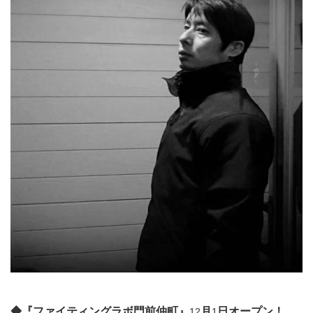
◆『ファイティングラボ門前仲町』
月
日オープン！
12
1