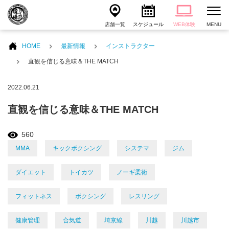
店舗一覧
スケジュール
WEB体験
MENU
HOME
最新情報
インストラクター
直観を信じる意味＆THE MATCH
2022.06.21
直観を信じる意味＆THE MATCH
560
MMA
キックボクシング
システマ
ジム
ダイエット
トイカツ
ノーギ柔術
フィットネス
ボクシング
レスリング
健康管理
合気道
埼京線
川越
川越市