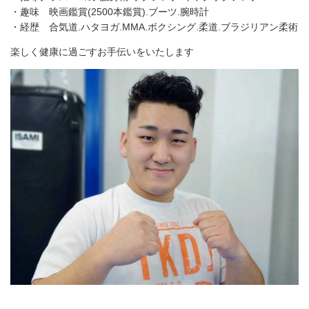
・趣味 映画鑑賞(2500本鑑賞).ブーツ.腕時計
・経歴 合気道.ハタヨガ.MMA.ボクシング.柔道.ブラジリアン柔術
楽しく健康に過ごすお手伝いをいたします