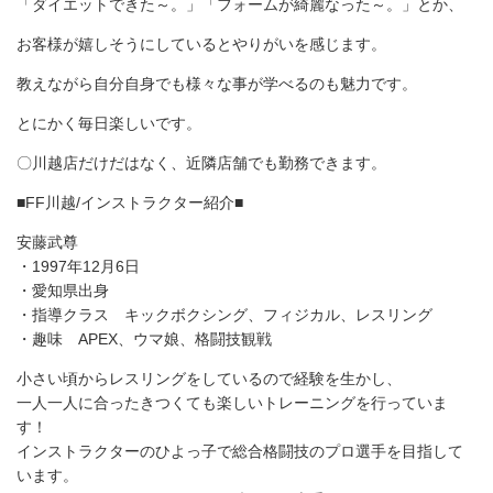
「ダイエットできた～。」「フォームが綺麗なった～。」とか、
お客様が嬉しそうにしているとやりがいを感じます。
教えながら自分自身でも様々な事が学べるのも魅力です。
とにかく毎日楽しいです。
〇川越店だけだはなく、近隣店舗でも勤務できます。
■FF川越/インストラクター紹介■
安藤武尊
・1997年12月6日
・愛知県出身
・指導クラス キックボクシング、フィジカル、レスリング
・趣味 APEX、ウマ娘、格闘技観戦
小さい頃からレスリングをしているので経験を生かし、
一人一人に合ったきつくても楽しいトレーニングを行っていま
す！
インストラクターのひよっ子で総合格闘技のプロ選手を目指して
います。