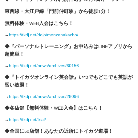
東西線・大江戸線「門前仲町駅」から徒歩
分！
1
無料体験・
入会はこちら！
WEB
→
https://tkdj.net/dojo/monzenakacho/
◆『パーソナルトレーニング』お申込みは
アプリから
LINE
超簡単！
→
https://tkdj.net/news/archives/60156
◆『トイカツオンライン英会話』いつでもどこでも英語が
習い放題！
→
https://tkdj.net/news/archives/28096
◆各店舗【無料体験・
入会】はこちら！
WEB
→
https://tkdj.net/trial/
◆全国に
店舗！あなたの近所にトイカツ道場！
50