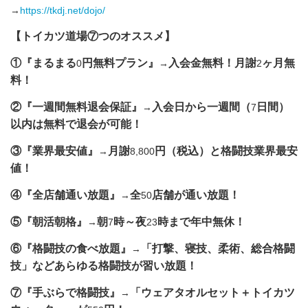
→
https://tkdj.net/dojo/
【トイカツ道場⑦つのオススメ】
①『まるまる
円無料プラン』
入会金無料！月謝
ヶ月無
0
→
2
料！
②『一週間無料退会保証』
入会日から一週間（
日間）
→
7
以内は無料で退会が可能！
③『業界最安値』
月謝
円（税込）と格闘技業界最安
→
8,800
値！
④『全店舗通い放題』
全
店舗が通い放題！
→
50
⑤『朝活朝格』
朝
時～夜
時まで年中無休！
→
7
23
⑥『格闘技の食べ放題』
「打撃、寝技、柔術、総合格闘
→
技」などあらゆる格闘技が習い放題！
⑦『手ぶらで格闘技』
「ウェアタオルセット＋トイカツ
→