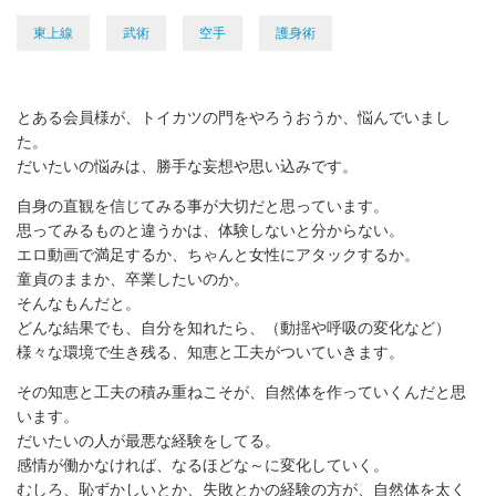
東上線
武術
空手
護身術
とある会員様が、トイカツの門をやろうおうか、悩んでいまし
た。
だいたいの悩みは、勝手な妄想や思い込みです。
自身の直観を信じてみる事が大切だと思っています。
思ってみるものと違うかは、体験しないと分からない。
エロ動画で満足するか、ちゃんと女性にアタックするか。
童貞のままか、卒業したいのか。
そんなもんだと。
どんな結果でも、自分を知れたら、（動揺や呼吸の変化など）
様々な環境で生き残る、知恵と工夫がついていきます。
その知恵と工夫の積み重ねこそが、自然体を作っていくんだと思
います。
だいたいの人が最悪な経験をしてる。
感情が働かなければ、なるほどな～に変化していく。
むしろ、恥ずかしいとか、失敗とかの経験の方が、自然体を太く