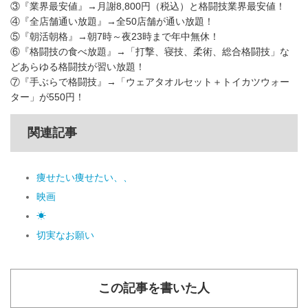
③『業界最安値』→月謝8,800円（税込）と格闘技業界最安値！
④『全店舗通い放題』→全50店舗が通い放題！
⑤『朝活朝格』→朝7時～夜23時まで年中無休！
⑥『格闘技の食べ放題』→「打撃、寝技、柔術、総合格闘技」な
どあらゆる格闘技が習い放題！
⑦『手ぶらで格闘技』→「ウェアタオルセット＋トイカツウォー
ター」が550円！
関連記事
痩せたい痩せたい、、
映画
☀
切実なお願い
この記事を書いた人