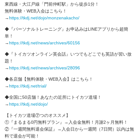
東西線・大江戸線「門前仲町駅」から徒歩1分！
無料体験・WEB入会はこちら！
→
https://tkdj.net/dojo/monzenakacho/
◆『パーソナルトレーニング』お申込みはLINEアプリから超簡
単！
→
https://tkdj.net/news/archives/60156
◆『トイカツオンライン英会話』いつでもどこでも英語が習い放
題！
→
https://tkdj.net/news/archives/28096
◆各店舗【無料体験・WEB入会】はこちら！
→
https://tkdj.net/trial/
◆全国に50店舗！あなたの近所にトイカツ道場！
→
https://tkdj.net/dojo/
【トイカツ道場⑦つのオススメ】
①『まるまる0円無料プラン』→入会金無料！月謝2ヶ月無料！
②『一週間無料退会保証』→入会日から一週間（7日間）以内は無
料で退会が可能！