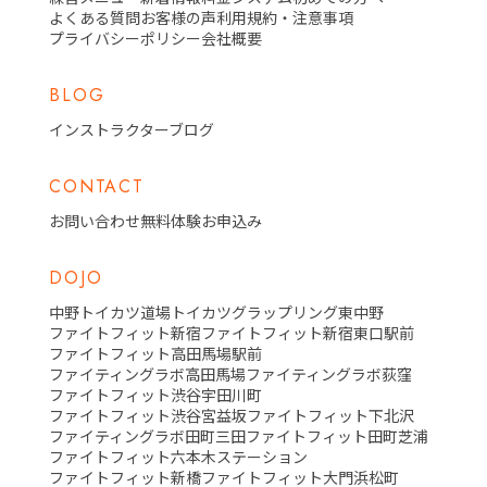
よくある質問
お客様の声
利用規約・注意事項
プライバシーポリシー
会社概要
BLOG
インストラクターブログ
CONTACT
お問い合わせ
無料体験お申込み
DOJO
中野トイカツ道場
トイカツグラップリング東中野
ファイトフィット新宿
ファイトフィット新宿東口駅前
ファイトフィット高田馬場駅前
ファイティングラボ高田馬場
ファイティングラボ荻窪
ファイトフィット渋谷宇田川町
ファイトフィット渋谷宮益坂
ファイトフィット下北沢
ファイティングラボ田町三田
ファイトフィット田町芝浦
ファイトフィット六本木ステーション
ファイトフィット新橋
ファイトフィット大門浜松町