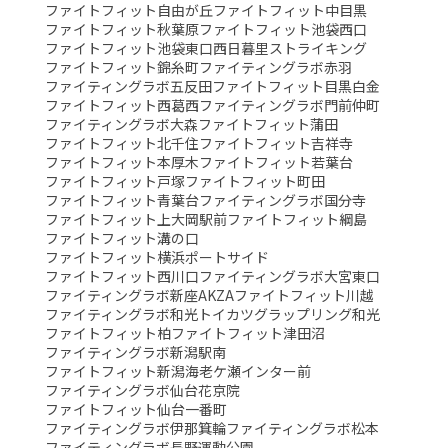
ファイトフィット自由が丘
ファイトフィット中目黒
ファイトフィット秋葉原
ファイトフィット池袋西口
ファイトフィット池袋東口
西日暮里ストライキング
ファイトフィット錦糸町
ファイティングラボ赤羽
ファイティングラボ五反田
ファイトフィット目黒白金
ファイトフィット西葛西
ファイティングラボ門前仲町
ファイティングラボ大森
ファイトフィット蒲田
ファイトフィット北千住
ファイトフィット吉祥寺
ファイトフィット本厚木
ファイトフィット若葉台
ファイトフィット戸塚
ファイトフィット町田
ファイトフィット青葉台
ファイティングラボ国分寺
ファイトフィット上大岡駅前
ファイトフィット綱島
ファイトフィット溝の口
ファイトフィット横浜ポートサイド
ファイトフィット西川口
ファイティングラボ大宮東口
ファイティングラボ新座AKZA
ファイトフィット川越
ファイティングラボ和光
トイカツグラップリング和光
ファイトフィット柏
ファイトフィット津田沼
ファイティングラボ新潟駅南
ファイトフィット新潟海老ケ瀬インター前
ファイティングラボ仙台花京院
ファイトフィット仙台一番町
ファイティングラボ伊那箕輪
ファイティングラボ松本
ファイティングラボ長野運動公園