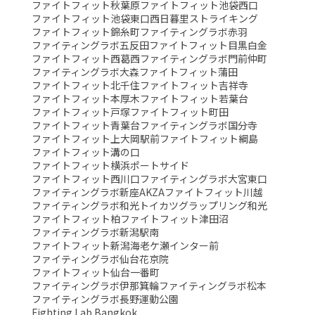
ファイトフィット秋葉原
ファイトフィット池袋西口
ファイトフィット池袋東口
西日暮里ストライキング
ファイトフィット錦糸町
ファイティングラボ赤羽
ファイティングラボ五反田
ファイトフィット目黒白金
ファイトフィット西葛西
ファイティングラボ門前仲町
ファイティングラボ大森
ファイトフィット蒲田
ファイトフィット北千住
ファイトフィット吉祥寺
ファイトフィット本厚木
ファイトフィット若葉台
ファイトフィット戸塚
ファイトフィット町田
ファイトフィット青葉台
ファイティングラボ国分寺
ファイトフィット上大岡駅前
ファイトフィット綱島
ファイトフィット溝の口
ファイトフィット横浜ポートサイド
ファイトフィット西川口
ファイティングラボ大宮東口
ファイティングラボ新座AKZA
ファイトフィット川越
ファイティングラボ和光
トイカツグラップリング和光
ファイトフィット柏
ファイトフィット津田沼
ファイティングラボ新潟駅南
ファイトフィット新潟海老ケ瀬インター前
ファイティングラボ仙台花京院
ファイトフィット仙台一番町
ファイティングラボ伊那箕輪
ファイティングラボ松本
ファイティングラボ長野運動公園
Fighting Lab Bangkok