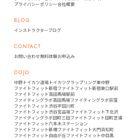
プライバシーポリシー
会社概要
BLOG
インストラクターブログ
CONTACT
お問い合わせ
無料体験お申込み
DOJO
中野トイカツ道場
トイカツグラップリング東中野
ファイトフィット新宿
ファイトフィット新宿東口駅前
ファイトフィット高田馬場駅前
ファイティングラボ高田馬場
ファイティングラボ荻窪
ファイトフィット渋谷宇田川町
ファイトフィット渋谷宮益坂
ファイトフィット下北沢
ファイティングラボ田町三田
ファイトフィット田町芝浦
ファイトフィット六本木ステーション
ファイトフィット新橋
ファイトフィット大門浜松町
ファイトフィット自由が丘
ファイトフィット中目黒