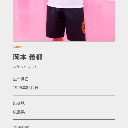
Name
岡本 義都
おかもと よしと
生年月日
1999年8月2日
出身地
広島県
指導内容