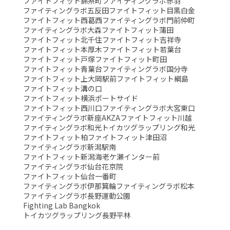
ファイトフィット錦糸町
ファイティングラボ赤羽
ファイティングラボ五反田
ファイトフィット目黒白金
ファイトフィット西葛西
ファイティングラボ門前仲町
ファイティングラボ大森
ファイトフィット蒲田
ファイトフィット北千住
ファイトフィット吉祥寺
ファイトフィット本厚木
ファイトフィット若葉台
ファイトフィット戸塚
ファイトフィット町田
ファイトフィット青葉台
ファイティングラボ国分寺
ファイトフィット上大岡駅前
ファイトフィット綱島
ファイトフィット溝の口
ファイトフィット横浜ポートサイド
ファイトフィット西川口
ファイティングラボ大宮東口
ファイティングラボ新座AKZA
ファイトフィット川越
ファイティングラボ和光
トイカツグラップリング和光
ファイトフィット柏
ファイトフィット津田沼
ファイティングラボ新潟駅南
ファイトフィット新潟海老ケ瀬インター前
ファイティングラボ仙台花京院
ファイトフィット仙台一番町
ファイティングラボ伊那箕輪
ファイティングラボ松本
ファイティングラボ長野運動公園
Fighting Lab Bangkok
トイカツグラップリング長野平林