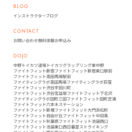
BLOG
インストラクターブログ
CONTACT
お問い合わせ
無料体験お申込み
DOJO
中野トイカツ道場
トイカツグラップリング東中野
ファイトフィット新宿
ファイトフィット新宿東口駅前
ファイトフィット高田馬場駅前
ファイティングラボ高田馬場
ファイティングラボ荻窪
ファイトフィット渋谷宇田川町
ファイトフィット渋谷宮益坂
ファイトフィット下北沢
ファイティングラボ田町三田
ファイトフィット田町芝浦
ファイトフィット六本木ステーション
ファイトフィット新橋
ファイトフィット大門浜松町
ファイトフィット自由が丘
ファイトフィット中目黒
ファイトフィット秋葉原
ファイトフィット池袋西口
ファイトフィット池袋東口
西日暮里ストライキング