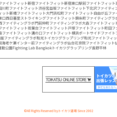
ファイトフィット新宿
ファイトフィット新宿東口駅前
ファイトフィット
田川町
ファイトフィット渋谷宮益坂
ファイトフィット下北沢
ファイティ
ィット新橋
ファイトフィット大門浜松町
ファイトフィット自由が丘
ファ
東口
西日暮里ストライキング
ファイトフィット錦糸町
ファイティングラ
西
ファイティングラボ門前仲町
ファイティングラボ大森
ファイトフィッ
ファイトフィット若葉台
ファイトフィット戸塚
ファイトフィット町田
フ
島
ファイトフィット溝の口
ファイトフィット横浜ポートサイド
ファイト
川越
ファイティングラボ和光
トイカツグラップリング和光
ファイトフィ
潟海老ケ瀬インター前
ファイティングラボ仙台花京院
ファイトフィット
運動公園
Fighting Lab Bangkok
トイカツグラップリング長野平林
©️All Rights Reserved byトイカツ道場 Since 2002