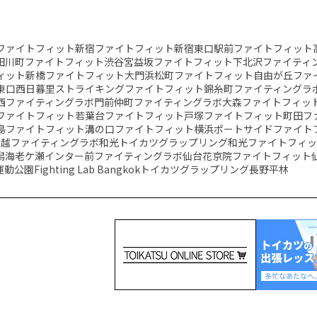
ファイトフィット新宿
ファイトフィット新宿東口駅前
ファイトフィット
田川町
ファイトフィット渋谷宮益坂
ファイトフィット下北沢
ファイティ
ィット新橋
ファイトフィット大門浜松町
ファイトフィット自由が丘
ファ
東口
西日暮里ストライキング
ファイトフィット錦糸町
ファイティングラ
西
ファイティングラボ門前仲町
ファイティングラボ大森
ファイトフィッ
ファイトフィット若葉台
ファイトフィット戸塚
ファイトフィット町田
フ
島
ファイトフィット溝の口
ファイトフィット横浜ポートサイド
ファイト
川越
ファイティングラボ和光
トイカツグラップリング和光
ファイトフィ
潟海老ケ瀬インター前
ファイティングラボ仙台花京院
ファイトフィット
運動公園
Fighting Lab Bangkok
トイカツグラップリング長野平林