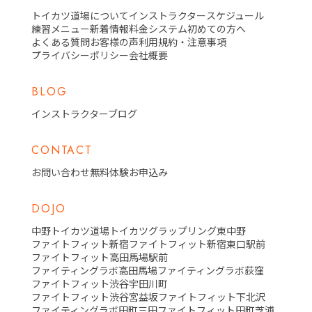
トイカツ道場について
インストラクター
スケジュール
練習メニュー
新着情報
料金システム
初めての方へ
よくある質問
お客様の声
利用規約・注意事項
プライバシーポリシー
会社概要
BLOG
インストラクターブログ
CONTACT
お問い合わせ
無料体験お申込み
DOJO
中野トイカツ道場
トイカツグラップリング東中野
ファイトフィット新宿
ファイトフィット新宿東口駅前
ファイトフィット高田馬場駅前
ファイティングラボ高田馬場
ファイティングラボ荻窪
ファイトフィット渋谷宇田川町
ファイトフィット渋谷宮益坂
ファイトフィット下北沢
ファイティングラボ田町三田
ファイトフィット田町芝浦