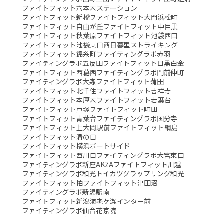
ファイトフィット六本木ステーション
ファイトフィット新橋
ファイトフィット大門浜松町
ファイトフィット自由が丘
ファイトフィット中目黒
ファイトフィット秋葉原
ファイトフィット池袋西口
ファイトフィット池袋東口
西日暮里ストライキング
ファイトフィット錦糸町
ファイティングラボ赤羽
ファイティングラボ五反田
ファイトフィット目黒白金
ファイトフィット西葛西
ファイティングラボ門前仲町
ファイティングラボ大森
ファイトフィット蒲田
ファイトフィット北千住
ファイトフィット吉祥寺
ファイトフィット本厚木
ファイトフィット若葉台
ファイトフィット戸塚
ファイトフィット町田
ファイトフィット青葉台
ファイティングラボ国分寺
ファイトフィット上大岡駅前
ファイトフィット綱島
ファイトフィット溝の口
ファイトフィット横浜ポートサイド
ファイトフィット西川口
ファイティングラボ大宮東口
ファイティングラボ新座AKZA
ファイトフィット川越
ファイティングラボ和光
トイカツグラップリング和光
ファイトフィット柏
ファイトフィット津田沼
ファイティングラボ新潟駅南
ファイトフィット新潟海老ケ瀬インター前
ファイティングラボ仙台花京院