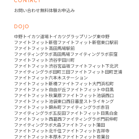
CONTACT
お問い合わせ
無料体験お申込み
DOJO
中野トイカツ道場
トイカツグラップリング東中野
ファイトフィット新宿
ファイトフィット新宿東口駅前
ファイトフィット高田馬場駅前
ファイティングラボ高田馬場
ファイティングラボ荻窪
ファイトフィット渋谷宇田川町
ファイトフィット渋谷宮益坂
ファイトフィット下北沢
ファイティングラボ田町三田
ファイトフィット田町芝浦
ファイトフィット六本木ステーション
ファイトフィット新橋
ファイトフィット大門浜松町
ファイトフィット自由が丘
ファイトフィット中目黒
ファイトフィット秋葉原
ファイトフィット池袋西口
ファイトフィット池袋東口
西日暮里ストライキング
ファイトフィット錦糸町
ファイティングラボ赤羽
ファイティングラボ五反田
ファイトフィット目黒白金
ファイトフィット西葛西
ファイティングラボ門前仲町
ファイティングラボ大森
ファイトフィット蒲田
ファイトフィット北千住
ファイトフィット吉祥寺
ファイトフィット本厚木
ファイトフィット若葉台